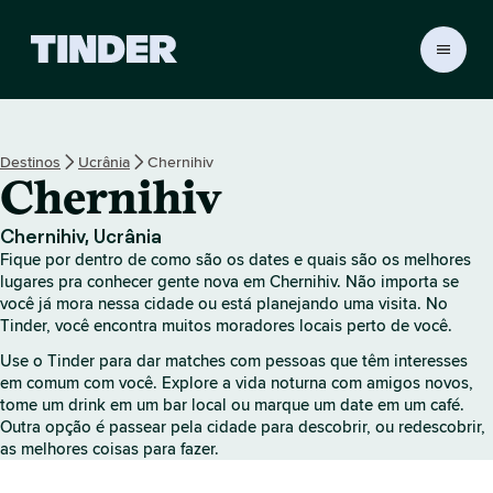
P
á
g
i
n
Destinos
Ucrânia
Chernihiv
a
Chernihiv
i
n
i
Chernihiv, Ucrânia
c
Fique por dentro de como são os dates e quais são os melhores
i
lugares pra conhecer gente nova em Chernihiv. Não importa se
a
você já mora nessa cidade ou está planejando uma visita. No
Tinder, você encontra muitos moradores locais perto de você.
l
d
Use o Tinder para dar matches com pessoas que têm interesses
o
em comum com você. Explore a vida noturna com amigos novos,
T
tome um drink em um bar local ou marque um date em um café.
i
Outra opção é passear pela cidade para descobrir, ou redescobrir,
n
as melhores coisas para fazer.
d
e