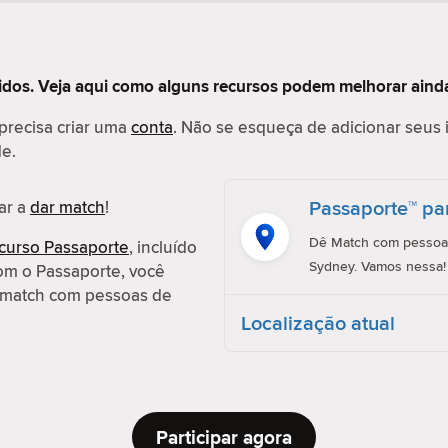
tidos. Veja aqui como alguns recursos podem melhorar ainda
 precisa criar uma
conta
. Não se esqueça de adicionar seus 
de.
Passaporte™ pa
ar a
dar match
!
Dê Match com pessoas
curso Passaporte
, incluído
Sydney. Vamos nessa!
om o Passaporte, você
ar match com pessoas de
Localização atual
Participar agora