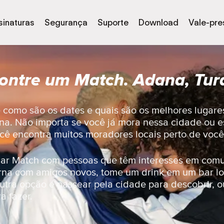
sinaturas
Segurança
Suporte
Download
Vale-pre
ontre um Match. Adana, Tur
e como são os dates e quais são os melhores lugare
a. Não importa se você já mora nessa cidade ou 
você encontra muitos moradores locais perto de você
dar Match com pessoas que têm interesses em com
urna com amigos novos, tome um drink em um bar l
tra opção é passear pela cidade para descobrir, ou
a fazer.