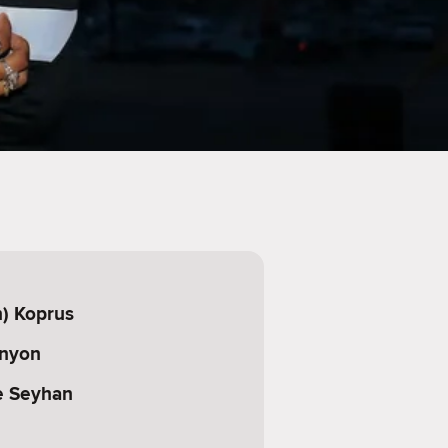
) Koprus
anyon
e Seyhan