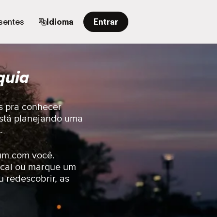
sentes
Idioma
Entrar
quia
s pra conhecer
está planejando uma
.
um com você.
ocal ou marque um
 redescobrir, as