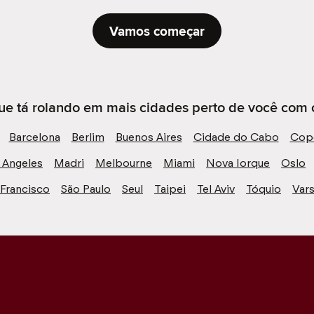
Vamos começar
ue tá rolando em mais cidades perto de você com 
Barcelona
Berlim
Buenos Aires
Cidade do Cabo
Cop
 Angeles
Madri
Melbourne
Miami
Nova Iorque
Oslo
 Francisco
São Paulo
Seul
Taipei
Tel Aviv
Tóquio
Vars