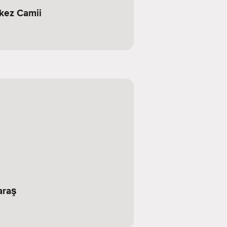
kez Camii
araş