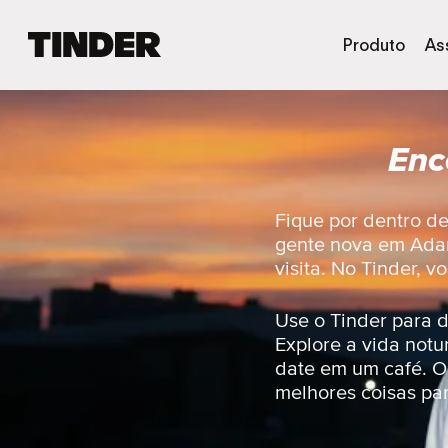
P
Produto
As
á
g
i
n
Enc
a
i
n
i
Fique por dentro d
c
gente nova em Adan
i
visita. No Tinder, 
a
l
d
Use o Tinder para 
o
Explore a vida not
T
date em um café. Ou
i
melhores coisas par
n
d
e