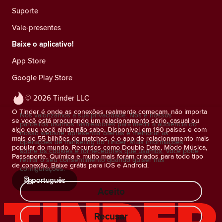
Suporte
Vale-presentes
Baixe o aplicativo!
App Store
Google Play Store
© 2026 Tinder LLC
O Tinder é onde as conexões realmente começam, não importa
Nós valorizamos a sua privacidade. Nós e nossos
se você está procurando um relacionamento sério, casual ou
parceiros usamos rastreadores para medir a audiência do
algo que você ainda não sabe. Disponível em 190 países e com
nosso website, apresentar ofertas e melhorar as
mais de 55 bilhões de matches, é o app de relacionamento mais
operações de marketing do Tinder.
Mais informações
popular do mundo. Recursos como Double Date, Modo Música,
sobre os cookies e fornecedores que usamos.
Você pode
Passaporte, Química e muito mais foram criados para todo tipo
retirar o seu consentimento quando quiser nas
de conexão. Baixe grátis para iOS e Android.
configurações.
português
Aceito
Recusar