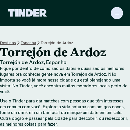
P
á
g
i
n
Destinos
Espanha
Torrejón de Ardoz
a
Torrejón de Ardoz
i
n
i
Torrejón de Ardoz, Espanha
c
Fique por dentro de como são os dates e quais são os melhores
i
lugares pra conhecer gente nova em Torrejón de Ardoz. Não
a
importa se você já mora nessa cidade ou está planejando uma
visita. No Tinder, você encontra muitos moradores locais perto de
l
você.
d
o
Use o Tinder para dar matches com pessoas que têm interesses
T
em comum com você. Explore a vida noturna com amigos novos,
i
tome um drink em um bar local ou marque um date em um café.
n
Outra opção é passear pela cidade para descobrir, ou redescobrir,
d
as melhores coisas para fazer.
e