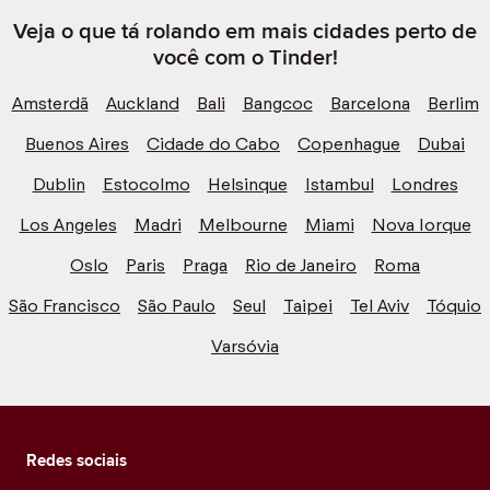
Veja o que tá rolando em mais cidades perto de
você com o Tinder!
Amsterdã
Auckland
Bali
Bangcoc
Barcelona
Berlim
Buenos Aires
Cidade do Cabo
Copenhague
Dubai
Dublin
Estocolmo
Helsinque
Istambul
Londres
Los Angeles
Madri
Melbourne
Miami
Nova Iorque
Oslo
Paris
Praga
Rio de Janeiro
Roma
São Francisco
São Paulo
Seul
Taipei
Tel Aviv
Tóquio
Varsóvia
Redes sociais