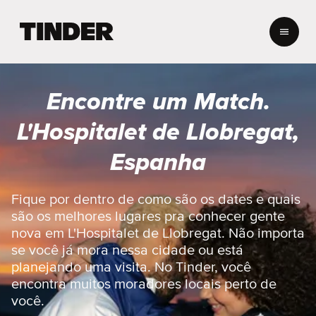
P
á
g
i
n
Encontre um Match.
a
i
L'Hospitalet de Llobregat,
n
i
Espanha
c
i
a
Fique por dentro de como são os dates e quais
l
são os melhores lugares pra conhecer gente
d
nova em L'Hospitalet de Llobregat. Não importa
o
se você já mora nessa cidade ou está
T
planejando uma visita. No Tinder, você
i
n
encontra muitos moradores locais perto de
d
você.
e