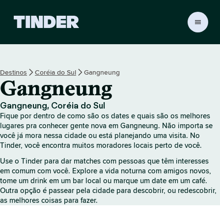
P
á
g
i
n
Destinos
Coréia do Sul
Gangneung
a
Gangneung
i
n
i
Gangneung, Coréia do Sul
c
Fique por dentro de como são os dates e quais são os melhores
i
lugares pra conhecer gente nova em Gangneung. Não importa se
a
você já mora nessa cidade ou está planejando uma visita. No
Tinder, você encontra muitos moradores locais perto de você.
l
d
Use o Tinder para dar matches com pessoas que têm interesses
o
em comum com você. Explore a vida noturna com amigos novos,
T
tome um drink em um bar local ou marque um date em um café.
i
Outra opção é passear pela cidade para descobrir, ou redescobrir,
n
as melhores coisas para fazer.
d
e