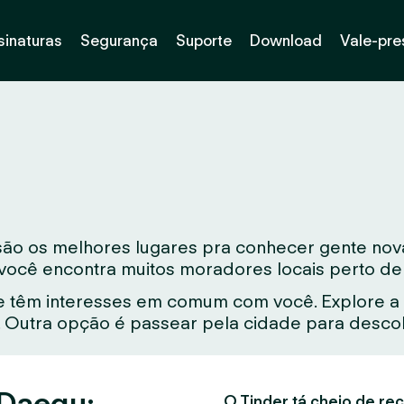
sinaturas
Segurança
Suporte
Download
Vale-pre
 são os melhores lugares pra conhecer gente no
, você encontra muitos moradores locais perto de
 têm interesses em comum com você. Explore a 
Outra opção é passear pela cidade para descobr
 Daegu:
O Tinder tá cheio de rec