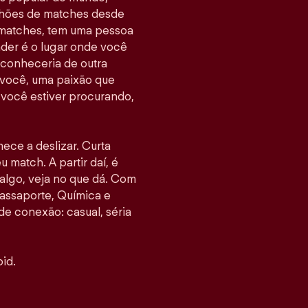
ilhões de matches desde
 matches, tem uma pessoa
nder é o lugar onde você
 conheceria de outra
 você, uma paixão que
e você estiver procurando,
mece a deslizar. Curta
u match. A partir daí, é
go, veja no que dá. Com
assaporte, Química e
 de conexão: casual, séria
id.