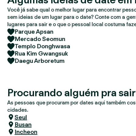
r
Você já sabe qual o melhor lugar para encontrar pess
sem ideias de um lugar para o date? Conte com a gent
lugares para sair e o que o pessoal local costuma faze
Parque Apsan
Mercado Seomun
Templo Donghwasa
Rua Kim Gwangsuk
Daegu Arboretum
Procurando alguém pra sai
As pessoas que procuram por dates aqui também co
cidades.
Seul
Busan
Incheon