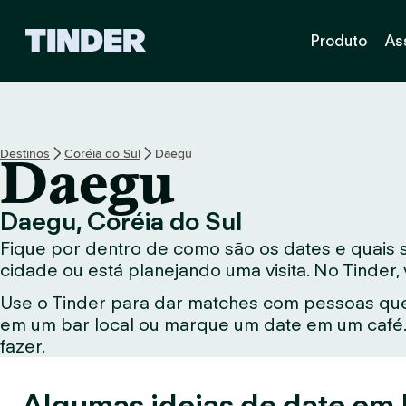
P
Produto
As
á
g
i
n
a
i
Destinos
Coréia do Sul
Daegu
Daegu
n
i
c
Daegu, Coréia do Sul
i
Fique por dentro de como são os dates e quais
a
l
cidade ou está planejando uma visita. No Tinder
d
Use o Tinder para dar matches com pessoas que
o
em um bar local ou marque um date em um café. 
T
i
fazer.
n
d
Algumas ideias de date em
e