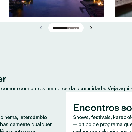
er
 comum com outros membros da comunidade. Veja aqui a
Encontros so
 cinema, intercâmbio
Shows, festivais, karaokê
, basicamente qualquer
— o tipo de programa que
dê assunto para
melhor com alguém novo!