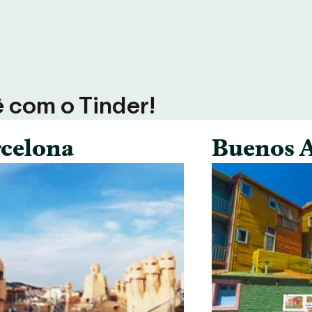
ê com o Tinder!
celona
Buenos A