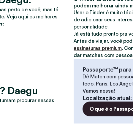
podem melhorar ainda ma
oas perto de você, mas tá
Usar o Tinder é muito fác
e. Veja aqui os melhores
de adicionar seus interes
r:
personalidade.
Já está tudo pronto pra 
Antes de viajar, você pod
assinaturas premium
. Co
dar matches com pessoas
Passaporte™ para 
Dê Match com pesso
todo. Paris, Los Ange
r? Daegu
Vamos nessa!
Localização atual
:
stumam procurar nessas
O que é o Passap