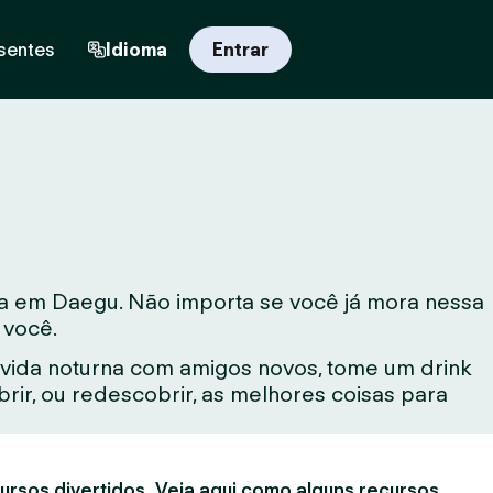
sentes
Idioma
Entrar
va em Daegu. Não importa se você já mora nessa
 você.
vida noturna com amigos novos, tome um drink
ir, ou redescobrir, as melhores coisas para
ursos divertidos. Veja aqui como alguns recursos