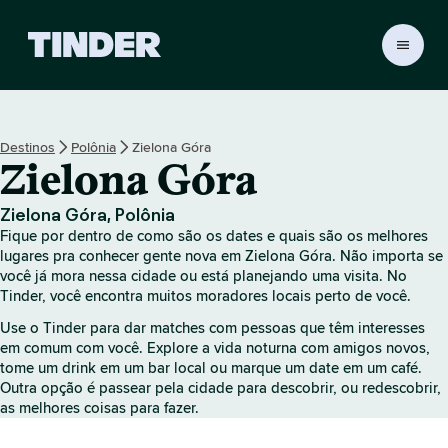
P
á
g
i
n
Destinos
Polônia
Zielona Góra
a
Zielona Góra
i
n
i
Zielona Góra, Polônia
c
Fique por dentro de como são os dates e quais são os melhores
i
lugares pra conhecer gente nova em Zielona Góra. Não importa se
a
você já mora nessa cidade ou está planejando uma visita. No
Tinder, você encontra muitos moradores locais perto de você.
l
d
Use o Tinder para dar matches com pessoas que têm interesses
o
em comum com você. Explore a vida noturna com amigos novos,
T
tome um drink em um bar local ou marque um date em um café.
i
Outra opção é passear pela cidade para descobrir, ou redescobrir,
n
as melhores coisas para fazer.
d
e