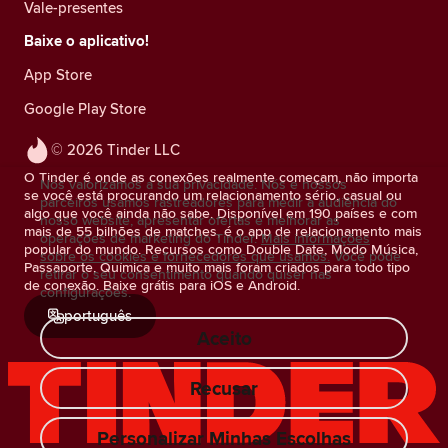
Vale-presentes
Baixe o aplicativo!
App Store
Google Play Store
© 2026 Tinder LLC
O Tinder é onde as conexões realmente começam, não importa
Nós valorizamos a sua privacidade. Nós e nossos
se você está procurando um relacionamento sério, casual ou
parceiros usamos rastreadores para medir a audiência do
algo que você ainda não sabe. Disponível em 190 países e com
nosso website, apresentar ofertas e melhorar as
mais de 55 bilhões de matches, é o app de relacionamento mais
operações de marketing do Tinder.
Mais informações
popular do mundo. Recursos como Double Date, Modo Música,
sobre os cookies e fornecedores que usamos.
Você pode
Passaporte, Química e muito mais foram criados para todo tipo
retirar o seu consentimento quando quiser nas
de conexão. Baixe grátis para iOS e Android.
configurações.
português
Aceito
Recusar
Personalizar Minhas Escolhas