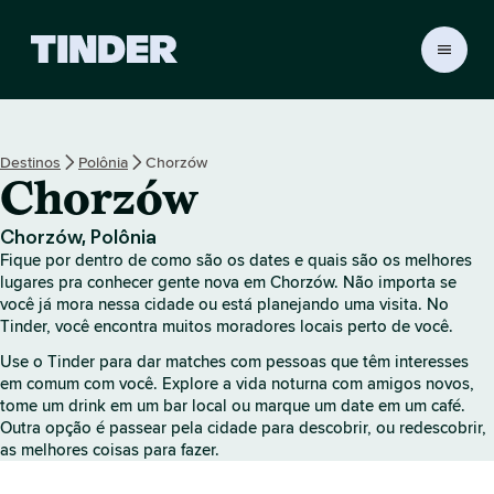
P
á
g
i
n
Destinos
Polônia
Chorzów
a
Chorzów
i
n
i
Chorzów, Polônia
c
Fique por dentro de como são os dates e quais são os melhores
i
lugares pra conhecer gente nova em Chorzów. Não importa se
a
você já mora nessa cidade ou está planejando uma visita. No
Tinder, você encontra muitos moradores locais perto de você.
l
d
Use o Tinder para dar matches com pessoas que têm interesses
o
em comum com você. Explore a vida noturna com amigos novos,
T
tome um drink em um bar local ou marque um date em um café.
i
Outra opção é passear pela cidade para descobrir, ou redescobrir,
n
as melhores coisas para fazer.
d
e