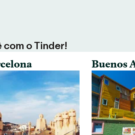
ê com o Tinder!
celona
Buenos A