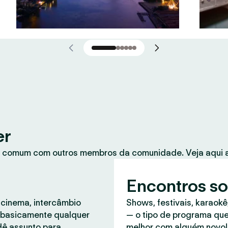
er
 comum com outros membros da comunidade. Veja aqui a
Encontros so
 cinema, intercâmbio
Shows, festivais, karaokê
, basicamente qualquer
— o tipo de programa que
dê assunto para
melhor com alguém novo!