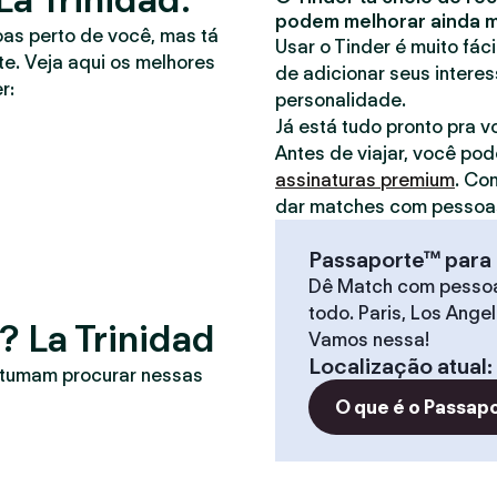
podem melhorar ainda ma
oas perto de você, mas tá
Usar o Tinder é muito fác
e. Veja aqui os melhores
de adicionar seus interes
r:
personalidade.
Já está tudo pronto pra 
Antes de viajar, você pod
assinaturas premium
. Co
dar matches com pessoas
Passaporte™ para 
Dê Match com pesso
todo. Paris, Los Ange
? La Trinidad
Vamos nessa!
Localização atual
:
stumam procurar nessas
O que é o Passap