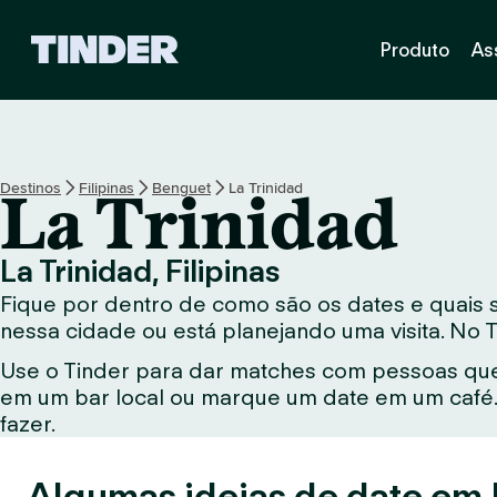
P
Produto
As
á
g
i
n
a
i
Destinos
Filipinas
Benguet
La Trinidad
La Trinidad
n
i
c
La Trinidad, Filipinas
i
Fique por dentro de como são os dates e quais 
a
l
nessa cidade ou está planejando uma visita. No 
d
Use o Tinder para dar matches com pessoas que
o
em um bar local ou marque um date em um café. 
T
i
fazer.
n
d
Algumas ideias de date em L
e