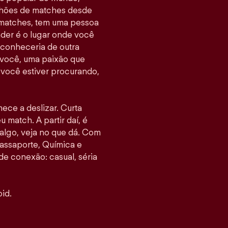
ilhões de matches desde
 matches, tem uma pessoa
nder é o lugar onde você
 conheceria de outra
 você, uma paixão que
e você estiver procurando,
mece a deslizar. Curta
u match. A partir daí, é
go, veja no que dá. Com
assaporte, Química e
 de conexão: casual, séria
id.