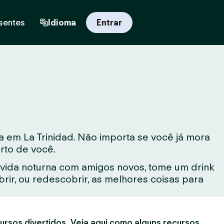
sentes
Idioma
Entrar
 em La Trinidad. Não importa se você já mora
rto de você.
vida noturna com amigos novos, tome um drink
ir, ou redescobrir, as melhores coisas para
ursos divertidos. Veja aqui como alguns recursos