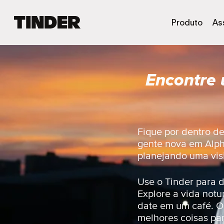
P
Produto
As
á
g
i
n
Encontre 
a
i
n
i
c
i
Fique por dentro d
a
gente nova em Alph
l
planejando uma visi
d
o
T
Use o Tinder para 
i
Explore a vida not
n
date em um café. Ou
d
melhores coisas par
e