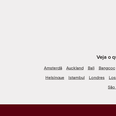
Veja o q
Amsterdã
Auckland
Bali
Bangcoc
Helsinque
Istambul
Londres
Los
São