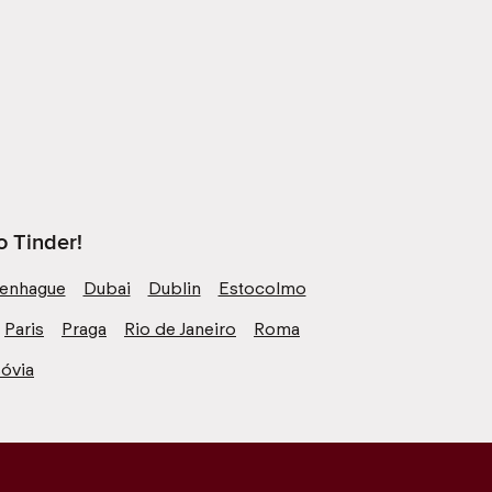
o Tinder!
enhague
Dubai
Dublin
Estocolmo
Paris
Praga
Rio de Janeiro
Roma
óvia