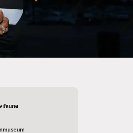
vifauna
enmuseum