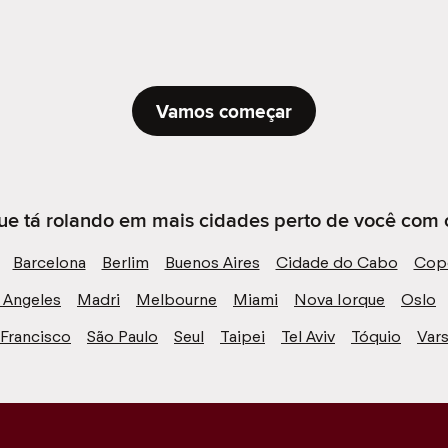
Vamos começar
ue tá rolando em mais cidades perto de você com 
Barcelona
Berlim
Buenos Aires
Cidade do Cabo
Cop
 Angeles
Madri
Melbourne
Miami
Nova Iorque
Oslo
 Francisco
São Paulo
Seul
Taipei
Tel Aviv
Tóquio
Vars