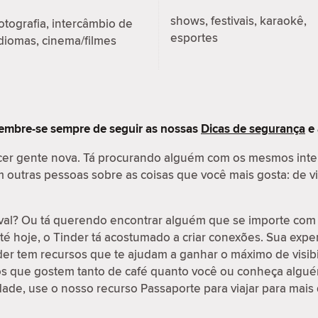
shows, festivais, karaokê,
otografia, intercâmbio de
esportes
diomas, cinema/filmes
embre-se sempre de seguir as nossas
Dicas de segurança
e
cer gente nova. Tá procurando alguém com os mesmos int
outras pessoas sobre as coisas que você mais gosta: de vi
val? Ou tá querendo encontrar alguém que se importe com 
é hoje, o Tinder tá acostumado a criar conexões. Sua exp
nder tem recursos que te ajudam a ganhar o máximo de visib
os que gostem tanto de café quanto você ou conheça algué
idade, use o nosso recurso Passaporte para viajar para mais