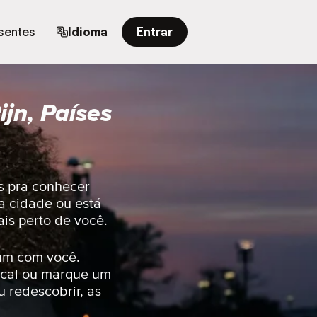
sentes
Idioma
Entrar
jn, Países
s pra conhecer
a cidade ou está
is perto de você.
um com você.
ocal ou marque um
 redescobrir, as