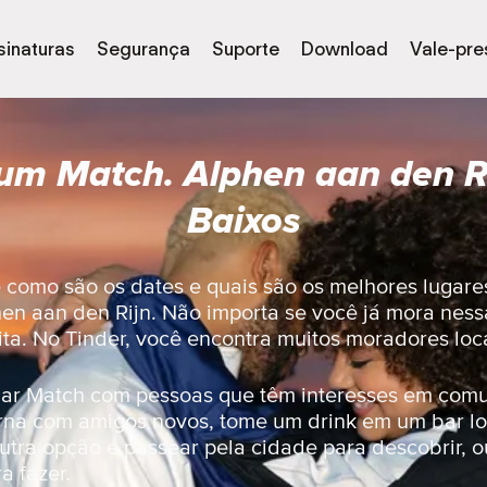
sinaturas
Segurança
Suporte
Download
Vale-pre
um Match. Alphen aan den Ri
Baixos
e como são os dates e quais são os melhores lugare
en aan den Rijn. Não importa se você já mora ness
ta. No Tinder, você encontra muitos moradores loca
dar Match com pessoas que têm interesses em com
urna com amigos novos, tome um drink em um bar l
tra opção é passear pela cidade para descobrir, ou
a fazer.