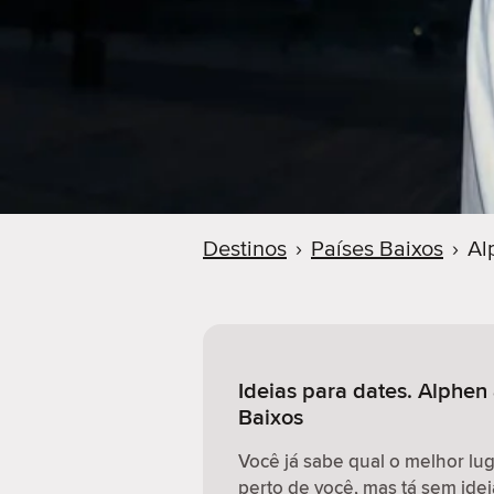
r
Destinos
›
Países Baixos
›
Al
Ideias para dates. Alphen 
Baixos
Você já sabe qual o melhor lu
perto de você, mas tá sem idei