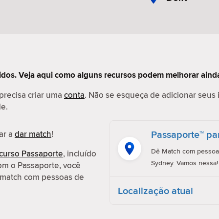
tidos. Veja aqui como alguns recursos podem melhorar ainda
 precisa criar uma
conta
. Não se esqueça de adicionar seus 
de.
Passaporte™ pa
ar a
dar match
!
Dê Match com pessoas
curso Passaporte
, incluído
Sydney. Vamos nessa!
om o Passaporte, você
ar match com pessoas de
Localização atual