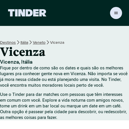
P
á
g
i
n
Destinos
Itália
Veneto
Vicenza
a
Vicenza
i
n
i
Vicenza, Itália
c
Fique por dentro de como são os dates e quais são os melhores
i
lugares pra conhecer gente nova em Vicenza. Não importa se você
a
já mora nessa cidade ou está planejando uma visita. No Tinder,
você encontra muitos moradores locais perto de você.
l
d
Use o Tinder para dar matches com pessoas que têm interesses
o
em comum com você. Explore a vida noturna com amigos novos,
T
tome um drink em um bar local ou marque um date em um café.
i
Outra opção é passear pela cidade para descobrir, ou redescobrir,
n
as melhores coisas para fazer.
d
e