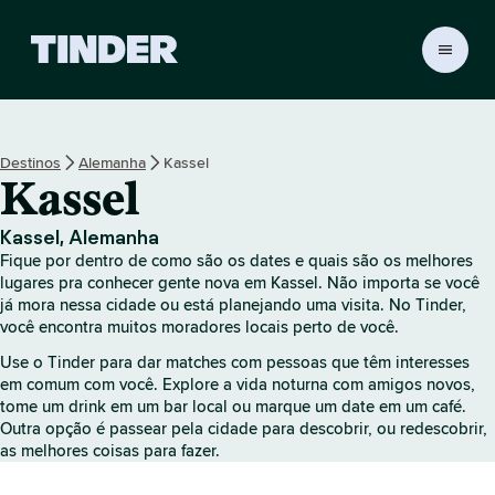
P
á
g
i
n
Destinos
Alemanha
Kassel
a
Kassel
i
n
i
Kassel, Alemanha
c
Fique por dentro de como são os dates e quais são os melhores
i
lugares pra conhecer gente nova em Kassel. Não importa se você
a
já mora nessa cidade ou está planejando uma visita. No Tinder,
você encontra muitos moradores locais perto de você.
l
d
Use o Tinder para dar matches com pessoas que têm interesses
o
em comum com você. Explore a vida noturna com amigos novos,
T
tome um drink em um bar local ou marque um date em um café.
i
Outra opção é passear pela cidade para descobrir, ou redescobrir,
n
as melhores coisas para fazer.
d
e