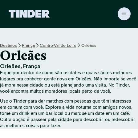
P
á
g
i
n
Destinos
França
Centro-Val de Loire
Orleães
a
Orleães
i
n
i
Orleães, França
c
Fique por dentro de como são os dates e quais são os melhores
i
lugares pra conhecer gente nova em Orleães. Não importa se você
a
já mora nessa cidade ou está planejando uma visita. No Tinder,
você encontra muitos moradores locais perto de você.
l
d
Use o Tinder para dar matches com pessoas que têm interesses
o
em comum com você. Explore a vida noturna com amigos novos,
T
tome um drink em um bar local ou marque um date em um café.
i
Outra opção é passear pela cidade para descobrir, ou redescobrir,
n
as melhores coisas para fazer.
d
e