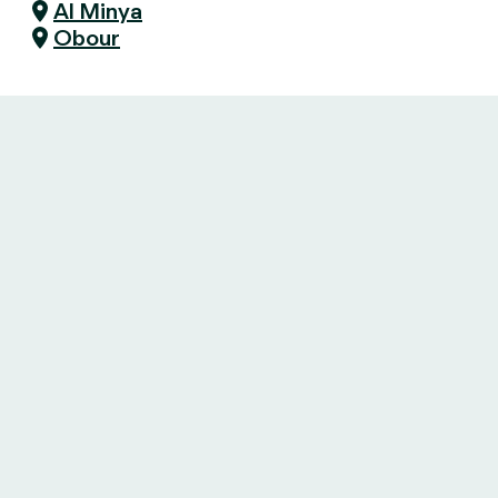
Al Minya
Obour