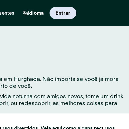
sentes
Idioma
Entrar
va em Hurghada. Não importa se você já mora
rto de você.
vida noturna com amigos novos, tome um drink
ir, ou redescobrir, as melhores coisas para
ursos divertidos. Veja aqui como alguns recursos