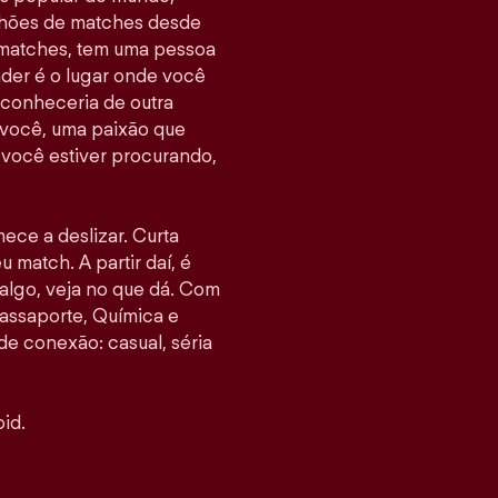
ilhões de matches desde
 matches, tem uma pessoa
nder é o lugar onde você
 conheceria de outra
 você, uma paixão que
e você estiver procurando,
mece a deslizar. Curta
u match. A partir daí, é
go, veja no que dá. Com
assaporte, Química e
 de conexão: casual, séria
id.