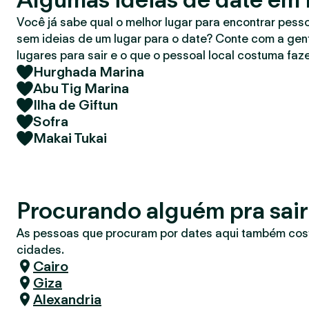
r
Você já sabe qual o melhor lugar para encontrar pess
sem ideias de um lugar para o date? Conte com a gent
lugares para sair e o que o pessoal local costuma faze
Hurghada Marina
Abu Tig Marina
Ilha de Giftun
Sofra
Makai Tukai
Procurando alguém pra sai
As pessoas que procuram por dates aqui também co
cidades.
Cairo
Giza
Alexandria