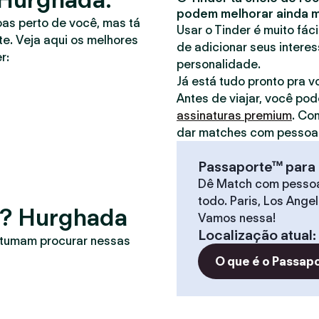
podem melhorar ainda ma
oas perto de você, mas tá
Usar o Tinder é muito fác
e. Veja aqui os melhores
de adicionar seus interes
r:
personalidade.
Já está tudo pronto pra 
Antes de viajar, você pod
assinaturas premium
. Co
dar matches com pessoas
Passaporte™ para 
Dê Match com pesso
todo. Paris, Los Ange
r? Hurghada
Vamos nessa!
Localização atual
:
stumam procurar nessas
O que é o Passap