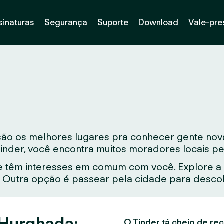
sinaturas
Segurança
Suporte
Download
Vale-pre
 são os melhores lugares pra conhecer gente no
Tinder, você encontra muitos moradores locais pe
 têm interesses em comum com você. Explore a 
Outra opção é passear pela cidade para descobr
 Hurghada:
O Tinder tá cheio de rec