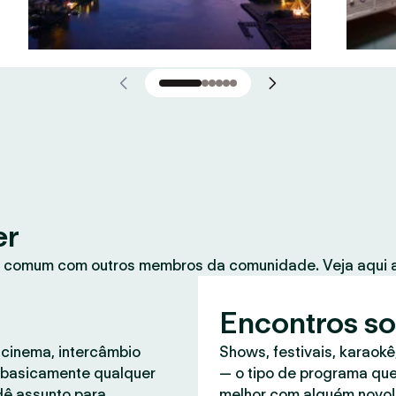
er
 comum com outros membros da comunidade. Veja aqui a
Encontros so
 cinema, intercâmbio
Shows, festivais, karaokê
, basicamente qualquer
— o tipo de programa que
dê assunto para
melhor com alguém novo!