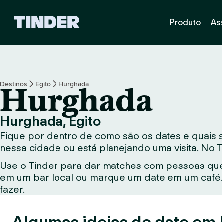
P
Produto
As
á
g
i
n
a
i
Destinos
Egito
Hurghada
Hurghada
n
i
c
Hurghada, Egito
i
Fique por dentro de como são os dates e quais
a
l
nessa cidade ou está planejando uma visita. No 
d
Use o Tinder para dar matches com pessoas que
o
em um bar local ou marque um date em um café. 
T
i
fazer.
n
d
Algumas ideias de date em
e