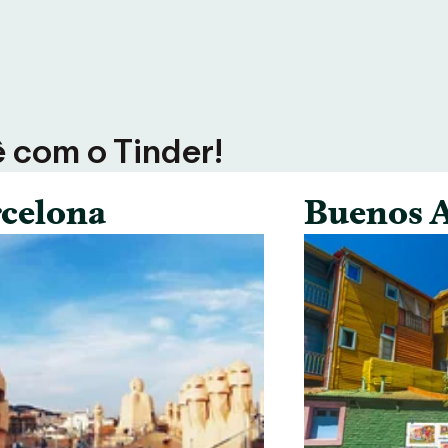
ê com o Tinder!
celona
Buenos A