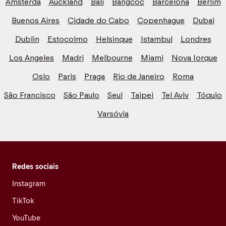
Amsterdã
Auckland
Bali
Bangcoc
Barcelona
Berlim
Buenos Aires
Cidade do Cabo
Copenhague
Dubai
Dublin
Estocolmo
Helsinque
Istambul
Londres
Los Angeles
Madri
Melbourne
Miami
Nova Iorque
Oslo
Paris
Praga
Rio de Janeiro
Roma
São Francisco
São Paulo
Seul
Taipei
Tel Aviv
Tóquio
Varsóvia
Redes sociais
Instagram
TikTok
YouTube