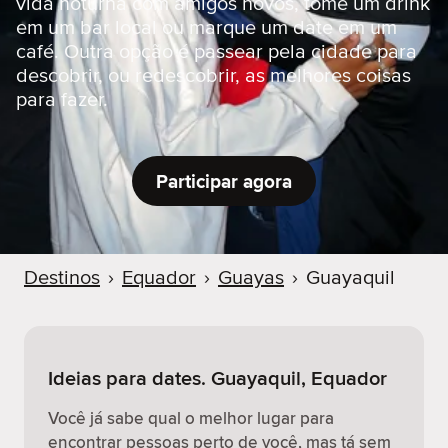
vida noturna com amigos novos, tome um drink
r
em um bar local ou marque um date em um
café. Outra opção é passear pela cidade para
descobrir, ou redescobrir, as melhores coisas
para fazer.
Participar agora
Destinos
›
Equador
›
Guayas
›
Guayaquil
Ideias para dates. Guayaquil, Equador
Você já sabe qual o melhor lugar para
encontrar pessoas perto de você, mas tá sem