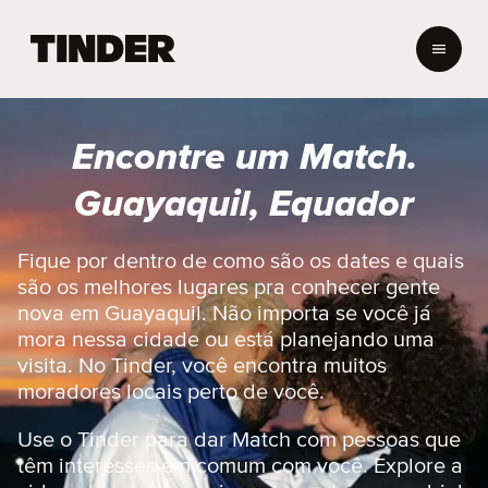
P
á
g
i
n
Encontre um Match.
a
i
Guayaquil, Equador
n
i
c
Fique por dentro de como são os dates e quais
i
são os melhores lugares pra conhecer gente
a
nova em Guayaquil. Não importa se você já
l
mora nessa cidade ou está planejando uma
d
visita. No Tinder, você encontra muitos
o
T
moradores locais perto de você.
i
n
Use o Tinder para dar Match com pessoas que
d
têm interesses em comum com você. Explore a
e