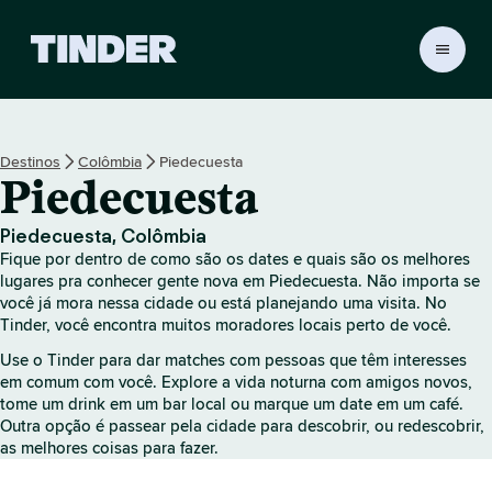
P
á
g
i
n
Destinos
Colômbia
Piedecuesta
a
Piedecuesta
i
n
i
Piedecuesta, Colômbia
c
Fique por dentro de como são os dates e quais são os melhores
i
lugares pra conhecer gente nova em Piedecuesta. Não importa se
a
você já mora nessa cidade ou está planejando uma visita. No
Tinder, você encontra muitos moradores locais perto de você.
l
d
Use o Tinder para dar matches com pessoas que têm interesses
o
em comum com você. Explore a vida noturna com amigos novos,
T
tome um drink em um bar local ou marque um date em um café.
i
Outra opção é passear pela cidade para descobrir, ou redescobrir,
n
as melhores coisas para fazer.
d
e