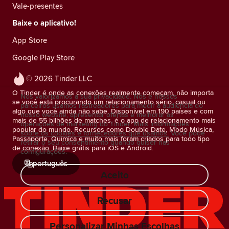
Vale-presentes
Baixe o aplicativo!
App Store
Google Play Store
© 2026 Tinder LLC
O Tinder é onde as conexões realmente começam, não importa
Nós valorizamos a sua privacidade. Nós e nossos
se você está procurando um relacionamento sério, casual ou
parceiros usamos rastreadores para medir a audiência do
algo que você ainda não sabe. Disponível em 190 países e com
nosso website, apresentar ofertas e melhorar as
mais de 55 bilhões de matches, é o app de relacionamento mais
operações de marketing do Tinder.
Mais informações
popular do mundo. Recursos como Double Date, Modo Música,
sobre os cookies e fornecedores que usamos.
Você pode
Passaporte, Química e muito mais foram criados para todo tipo
retirar o seu consentimento quando quiser nas
de conexão. Baixe grátis para iOS e Android.
configurações.
português
Aceito
Recusar
Personalizar Minhas Escolhas