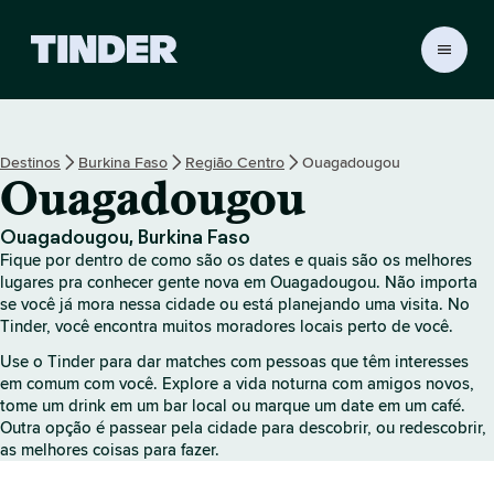
P
á
g
i
n
Destinos
Burkina Faso
Região Centro
Ouagadougou
a
Ouagadougou
i
n
i
Ouagadougou, Burkina Faso
c
Fique por dentro de como são os dates e quais são os melhores
i
lugares pra conhecer gente nova em Ouagadougou. Não importa
a
se você já mora nessa cidade ou está planejando uma visita. No
Tinder, você encontra muitos moradores locais perto de você.
l
d
Use o Tinder para dar matches com pessoas que têm interesses
o
em comum com você. Explore a vida noturna com amigos novos,
T
tome um drink em um bar local ou marque um date em um café.
i
Outra opção é passear pela cidade para descobrir, ou redescobrir,
n
as melhores coisas para fazer.
d
e