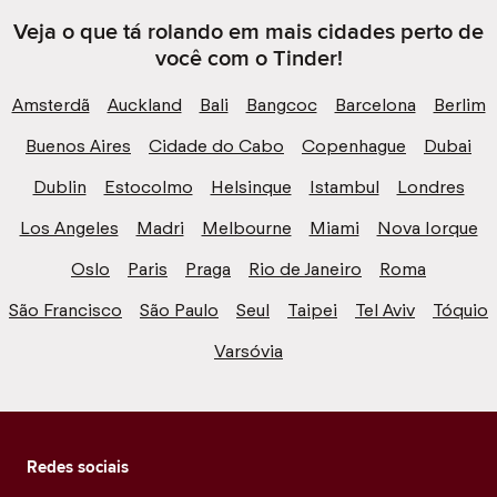
Veja o que tá rolando em mais cidades perto de
você com o Tinder!
Amsterdã
Auckland
Bali
Bangcoc
Barcelona
Berlim
Buenos Aires
Cidade do Cabo
Copenhague
Dubai
Dublin
Estocolmo
Helsinque
Istambul
Londres
Los Angeles
Madri
Melbourne
Miami
Nova Iorque
Oslo
Paris
Praga
Rio de Janeiro
Roma
São Francisco
São Paulo
Seul
Taipei
Tel Aviv
Tóquio
Varsóvia
Redes sociais