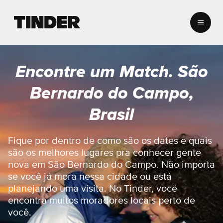
P
á
g
i
n
Encontre um Match. São
a
i
Bernardo do Campo,
n
i
Brasil
c
i
a
Fique por dentro de como são os dates e quais
l
são os melhores lugares pra conhecer gente
d
nova em São Bernardo do Campo. Não importa
o
se você já mora nessa cidade ou está
T
planejando uma visita. No Tinder, você
i
n
encontra muitos moradores locais perto de
d
você.
e