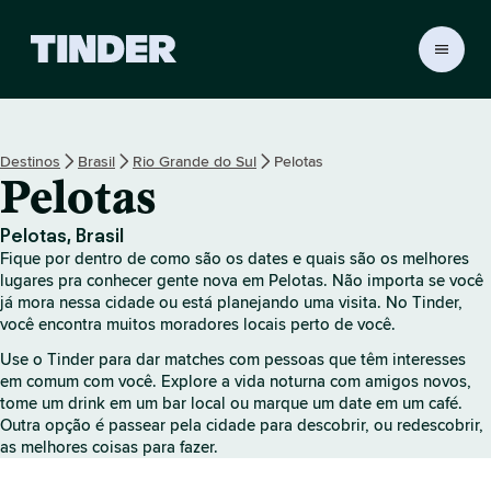
P
á
g
i
n
Destinos
Brasil
Rio Grande do Sul
Pelotas
a
Pelotas
i
n
i
Pelotas, Brasil
c
Fique por dentro de como são os dates e quais são os melhores
i
lugares pra conhecer gente nova em Pelotas. Não importa se você
a
já mora nessa cidade ou está planejando uma visita. No Tinder,
você encontra muitos moradores locais perto de você.
l
d
Use o Tinder para dar matches com pessoas que têm interesses
o
em comum com você. Explore a vida noturna com amigos novos,
T
tome um drink em um bar local ou marque um date em um café.
i
Outra opção é passear pela cidade para descobrir, ou redescobrir,
n
as melhores coisas para fazer.
d
e