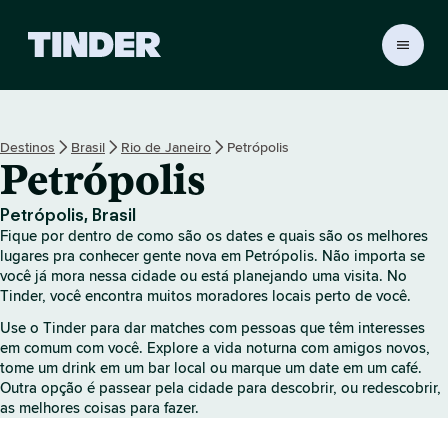
P
á
g
i
n
Destinos
Brasil
Rio de Janeiro
Petrópolis
a
Petrópolis
i
n
i
Petrópolis, Brasil
c
Fique por dentro de como são os dates e quais são os melhores
i
lugares pra conhecer gente nova em Petrópolis. Não importa se
a
você já mora nessa cidade ou está planejando uma visita. No
Tinder, você encontra muitos moradores locais perto de você.
l
d
Use o Tinder para dar matches com pessoas que têm interesses
o
em comum com você. Explore a vida noturna com amigos novos,
T
tome um drink em um bar local ou marque um date em um café.
i
Outra opção é passear pela cidade para descobrir, ou redescobrir,
n
as melhores coisas para fazer.
d
e