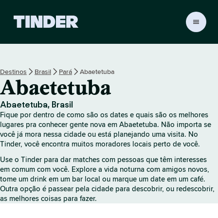
P
á
g
i
n
Destinos
Brasil
Pará
Abaetetuba
a
Abaetetuba
i
n
i
Abaetetuba, Brasil
c
Fique por dentro de como são os dates e quais são os melhores
i
lugares pra conhecer gente nova em Abaetetuba. Não importa se
a
você já mora nessa cidade ou está planejando uma visita. No
Tinder, você encontra muitos moradores locais perto de você.
l
d
Use o Tinder para dar matches com pessoas que têm interesses
o
em comum com você. Explore a vida noturna com amigos novos,
T
tome um drink em um bar local ou marque um date em um café.
i
Outra opção é passear pela cidade para descobrir, ou redescobrir,
n
as melhores coisas para fazer.
d
e