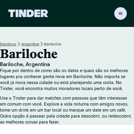
P
á
g
i
n
Destinos
Argentina
Bariloche
a
Bariloche
i
n
i
Bariloche, Argentina
c
Fique por dentro de como são os dates e quais são os melhores
i
lugares pra conhecer gente nova em Bariloche. Não importa se
a
você já mora nessa cidade ou está planejando uma visita. No
Tinder, você encontra muitos moradores locais perto de você.
l
d
Use o Tinder para dar matches com pessoas que têm interesses
o
em comum com você. Explore a vida noturna com amigos novos,
T
tome um drink em um bar local ou marque um date em um café.
i
Outra opção é passear pela cidade para descobrir, ou redescobrir,
n
as melhores coisas para fazer.
d
e