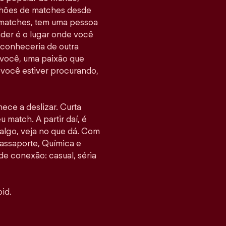
ilhões de matches desde
 matches, tem uma pessoa
nder é o lugar onde você
 conheceria de outra
 você, uma paixão que
e você estiver procurando,
mece a deslizar. Curta
u match. A partir daí, é
go, veja no que dá. Com
assaporte, Química e
 de conexão: casual, séria
id.