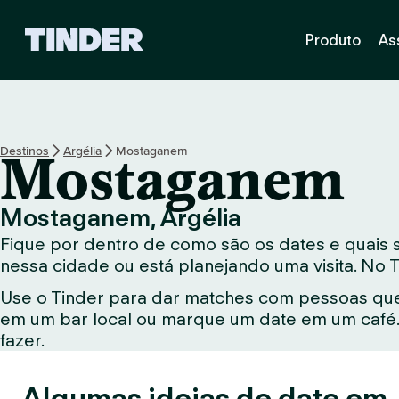
P
Produto
As
á
g
i
n
a
i
Destinos
Argélia
Mostaganem
Mostaganem
n
i
c
Mostaganem, Argélia
i
Fique por dentro de como são os dates e quais
a
l
nessa cidade ou está planejando uma visita. No 
d
Use o Tinder para dar matches com pessoas que
o
em um bar local ou marque um date em um café. 
T
i
fazer.
n
d
Algumas ideias de date em
e