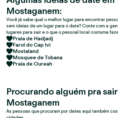
r
Mostaganem:
Você já sabe qual o melhor lugar para encontrar pess
sem ideias de um lugar para o date? Conte com a gent
lugares para sair e o que o pessoal local costuma faze
Praia de Hadjadj
Farol do Cap Ivi
Mostaland
Mosquee de Tobana
Praia de Oureah
Procurando alguém pra sai
Mostaganem
As pessoas que procuram por dates aqui também co
cidades.