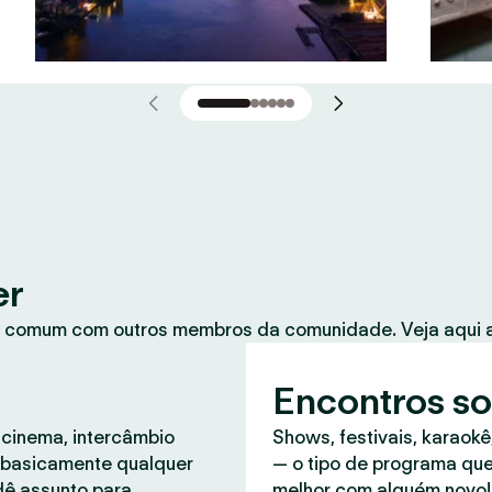
er
 comum com outros membros da comunidade. Veja aqui a
Encontros so
 cinema, intercâmbio
Shows, festivais, karaokê
, basicamente qualquer
— o tipo de programa que
dê assunto para
melhor com alguém novo!