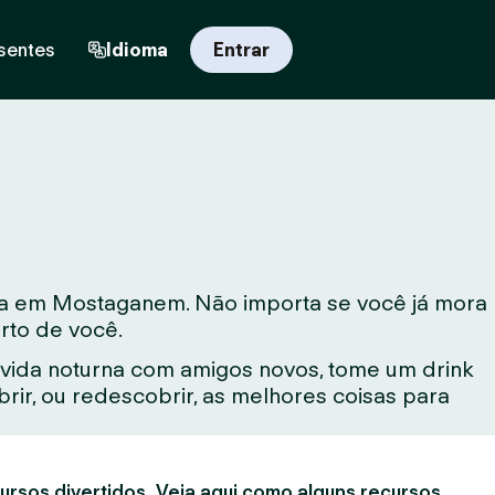
sentes
Idioma
Entrar
va em Mostaganem. Não importa se você já mora
rto de você.
vida noturna com amigos novos, tome um drink
ir, ou redescobrir, as melhores coisas para
ursos divertidos. Veja aqui como alguns recursos