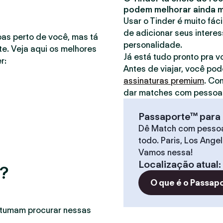
podem melhorar ainda ma
Usar o Tinder é muito fác
de adicionar seus interes
oas perto de você, mas tá
personalidade.
e. Veja aqui os melhores
Já está tudo pronto pra 
r:
Antes de viajar, você pod
assinaturas premium
. Co
dar matches com pessoas
Passaporte™ para 
Dê Match com pesso
todo. Paris, Los Ange
Vamos nessa!
Localização atual
:
r?
O que é o Passap
stumam procurar nessas