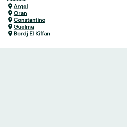
Argel
Oran
Constantino
Guelma
Bordj El Kiffan