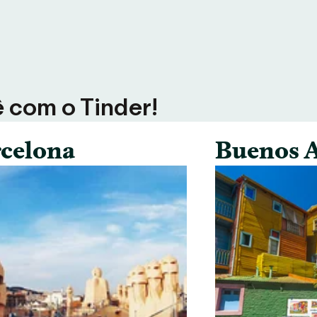
ê com o Tinder!
celona
Buenos A