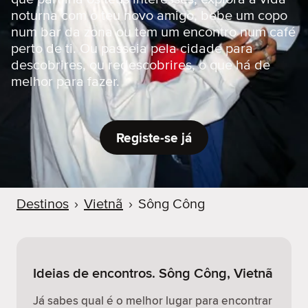
r
noturna com o teu novo amigo, bebe um copo
num bar da zona ou tem um encontro num café
perto de ti. Ou passeia pela cidade para
descobrires, ou redescobrires, o que há de
melhor para fazer.
Registe-se já
Destinos
›
Vietnã
›
Sông Công
Ideias de encontros. Sông Công, Vietnã
Já sabes qual é o melhor lugar para encontrar