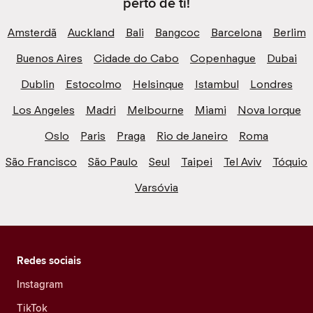
perto de ti!
Amsterdã
Auckland
Bali
Bangcoc
Barcelona
Berlim
Buenos Aires
Cidade do Cabo
Copenhague
Dubai
Dublin
Estocolmo
Helsinque
Istambul
Londres
Los Angeles
Madri
Melbourne
Miami
Nova Iorque
Oslo
Paris
Praga
Rio de Janeiro
Roma
São Francisco
São Paulo
Seul
Taipei
Tel Aviv
Tóquio
Varsóvia
Redes sociais
Instagram
TikTok