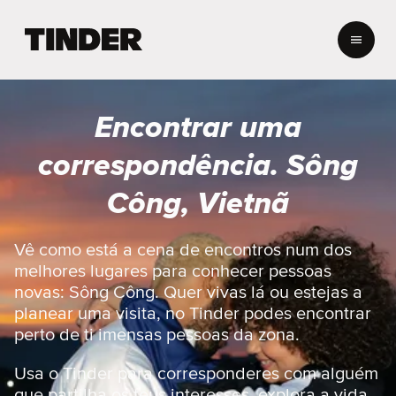
P
á
g
i
n
Encontrar uma
a
i
correspondência. Sông
n
i
Công, Vietnã
c
i
a
Vê como está a cena de encontros num dos
l
melhores lugares para conhecer pessoas
d
novas: Sông Công. Quer vivas lá ou estejas a
o
planear uma visita, no Tinder podes encontrar
T
perto de ti imensas pessoas da zona.
i
n
d
Usa o Tinder para corresponderes com alguém
e
que partilha os teus interesses, explora a vida