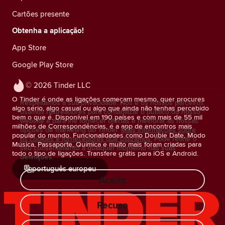
Cartões presente
Obtenha a aplicação!
App Store
Google Play Store
© 2026 Tinder LLC
O Tinder é onde as ligações começam mesmo, quer procures
Respeitamos a sua privacidade. Nós e os nossos parceiros
algo sério, algo casual ou algo que ainda não tenhas percebido
usamos rastreadores para contabilizar o público do nosso
bem o que é. Disponível em 190 países e com mais de 55 mil
website e para lhe fornecer ofertas e melhorar as nossas
milhões de Correspondências, é a app de encontros mais
opções de marketing do Tinder.
Mais informações sobre
popular do mundo. Funcionalidades como Double Date, Modo
os cookies e fornecedores que utilizamos.
Pode retirar o
Música, Passaporte, Química e muito mais foram criadas para
seu consentimento a qualquer momento nas suas
todo o tipo de ligações. Transfere grátis para iOS e Android.
definições.
português europeu
Aceito
Recuso