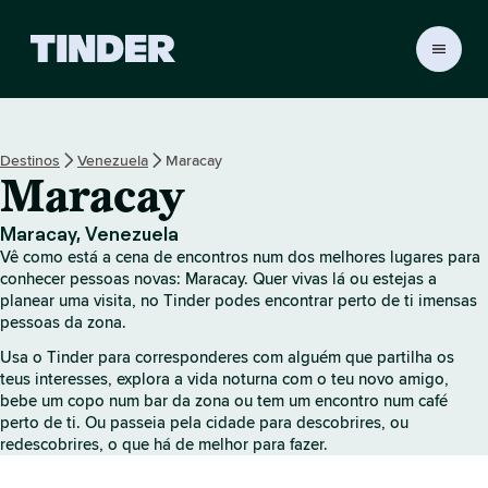
P
á
g
i
n
Destinos
Venezuela
Maracay
a
Maracay
i
n
i
Maracay, Venezuela
c
Vê como está a cena de encontros num dos melhores lugares para
i
conhecer pessoas novas: Maracay. Quer vivas lá ou estejas a
a
planear uma visita, no Tinder podes encontrar perto de ti imensas
pessoas da zona.
l
d
Usa o Tinder para corresponderes com alguém que partilha os
o
teus interesses, explora a vida noturna com o teu novo amigo,
T
bebe um copo num bar da zona ou tem um encontro num café
i
perto de ti. Ou passeia pela cidade para descobrires, ou
n
redescobrires, o que há de melhor para fazer.
d
e