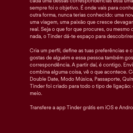
cada uma dessas correspondências está uma 
sempre foi o objetivo. É onde vais para con
outra forma, nunca terias conhecido: uma no
uma viagem, uma paixão que cresce devagar 
real. Seja o que for que procures, ou mesmo
nada, o Tinder dá-te espaço para descobrires
Cria um perfil, define as tuas preferências e
gostas de alguém e essa pessoa também gosta
correspondência. A partir daí, é contigo. E
combina alguma coisa, vê o que acontece. 
Double Date, Modo Música, Passaporte, Quími
Tinder foi criado para todo o tipo de ligação: 
meio.
Transfere a app Tinder grátis em iOS e Andro