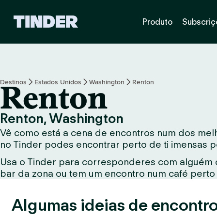
P
Produto
Subscriç
á
g
i
n
a
i
Destinos
Estados Unidos
Washington
Renton
Renton
n
i
c
Renton, Washington
i
Vê como está a cena de encontros num dos melhor
a
l
no Tinder podes encontrar perto de ti imensas 
d
Usa o Tinder para corresponderes com alguém qu
o
bar da zona ou tem um encontro num café perto d
T
i
n
Algumas ideias de encontro
d
e