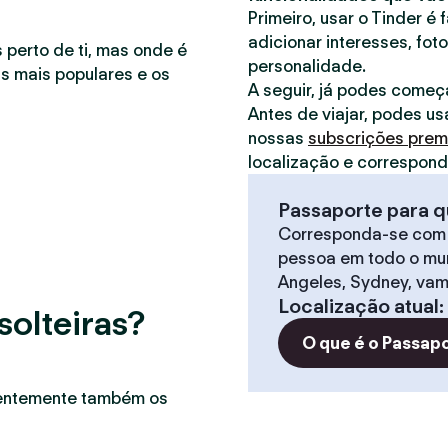
Primeiro, usar o Tinder é 
adicionar interesses, foto
 perto de ti, mas onde é
personalidade.
as mais populares e os
A seguir, já podes começ
Antes de viajar, podes us
nossas
subscrições pre
localização e correspon
Passaporte para q
Corresponda-se com
pessoa em todo o mun
Angeles, Sydney, vam
Localização atual
:
solteiras?
O que é o Passap
uentemente também os