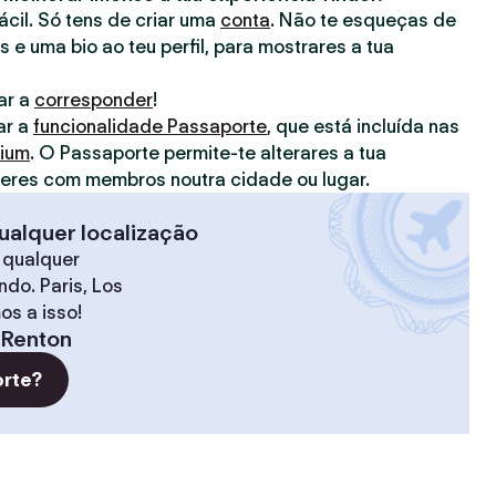
fácil. Só tens de criar uma
conta
. Não te esqueças de
s e uma bio ao teu perfil, para mostrares a tua
ar a
corresponder
!
ar a
funcionalidade Passaporte
, que está incluída nas
mium
. O Passaporte permite-te alterares a tua
deres com membros noutra cidade ou lugar.
ualquer localização
 qualquer
do. Paris, Los
os a isso!
Renton
orte?