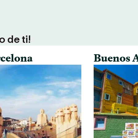
 de ti!
celona
Buenos A