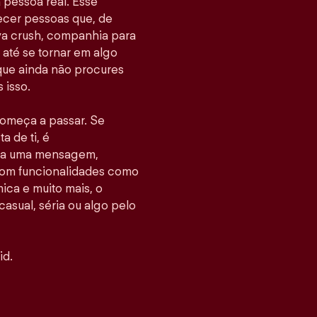
pessoa real. Esse
hecer pessoas que, de
va crush, companhia para
até se tornar em algo
 que ainda não procures
 isso.
 começa a passar. Se
 de ti, é
nvia uma mensagem,
Com funcionalidades como
ca e muito mais, o
casual, séria ou algo pelo
id.