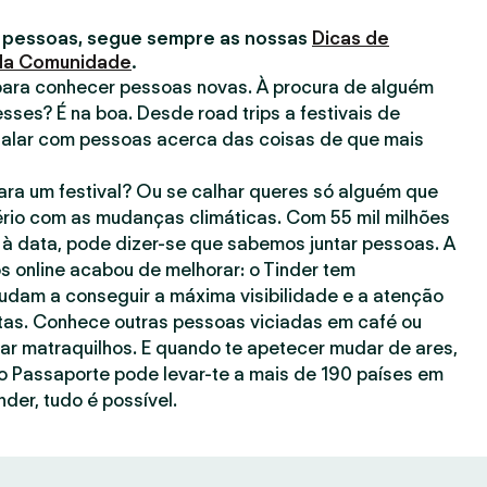
 pessoas, segue sempre as nossas
Dicas de
 da Comunidade
.
para conhecer pessoas novas. À procura de alguém
esses? É na boa. Desde road trips a festivais de
falar com pessoas acerca das coisas de que mais
ra um festival? Ou se calhar queres só alguém que
rio com as mudanças climáticas. Com 55 mil milhões
à data, pode dizer-se que sabemos juntar pessoas. A
s online acabou de melhorar: o Tinder tem
judam a conseguir a máxima visibilidade e a atenção
as. Conhece outras pessoas viciadas em café ou
gar matraquilhos. E quando te apetecer mudar de ares,
o Passaporte pode levar-te a mais de 190 países em
nder, tudo é possível.