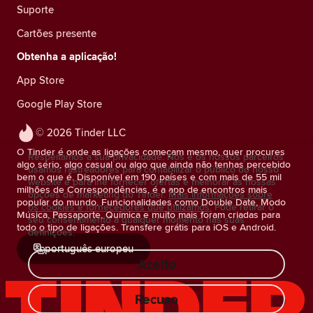
Suporte
Cartões presente
Obtenha a aplicação!
App Store
Google Play Store
© 2026 Tinder LLC
O Tinder é onde as ligações começam mesmo, quer procures
Respeitamos a sua privacidade. Nós e os nossos parceiros
algo sério, algo casual ou algo que ainda não tenhas percebido
usamos rastreadores para contabilizar o público do nosso
bem o que é. Disponível em 190 países e com mais de 55 mil
website e para lhe fornecer ofertas e melhorar as nossas
milhões de Correspondências, é a app de encontros mais
opções de marketing do Tinder.
Mais informações sobre
popular do mundo. Funcionalidades como Double Date, Modo
os cookies e fornecedores que utilizamos.
Pode retirar o
Música, Passaporte, Química e muito mais foram criadas para
seu consentimento a qualquer momento nas suas
todo o tipo de ligações. Transfere grátis para iOS e Android.
definições.
português europeu
Aceito
Recuso