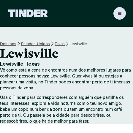
P
á
g
i
n
Destinos
Estados Unidos
Texas
Lewisville
a
Lewisville
i
n
i
Lewisville, Texas
c
Vê como está a cena de encontros num dos melhores lugares para
i
conhecer pessoas novas: Lewisville. Quer vivas lá ou estejas a
a
planear uma visita, no Tinder podes encontrar perto de ti imensas
pessoas da zona.
l
d
Usa o Tinder para corresponderes com alguém que partilha os
o
teus interesses, explora a vida noturna com o teu novo amigo,
T
bebe um copo num bar da zona ou tem um encontro num café
i
perto de ti. Ou passeia pela cidade para descobrires, ou
n
redescobrires, o que há de melhor para fazer.
d
e