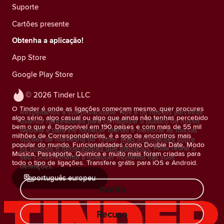
Suporte
Cartões presente
Obtenha a aplicação!
App Store
Google Play Store
© 2026 Tinder LLC
O Tinder é onde as ligações começam mesmo, quer procures
Respeitamos a sua privacidade. Nós e os nossos parceiros
algo sério, algo casual ou algo que ainda não tenhas percebido
usamos rastreadores para contabilizar o público do nosso
bem o que é. Disponível em 190 países e com mais de 55 mil
website e para lhe fornecer ofertas e melhorar as nossas
milhões de Correspondências, é a app de encontros mais
opções de marketing do Tinder.
Mais informações sobre
popular do mundo. Funcionalidades como Double Date, Modo
os cookies e fornecedores que utilizamos.
Pode retirar o
Música, Passaporte, Química e muito mais foram criadas para
seu consentimento a qualquer momento nas suas
todo o tipo de ligações. Transfere grátis para iOS e Android.
definições.
português europeu
Aceito
Recuso