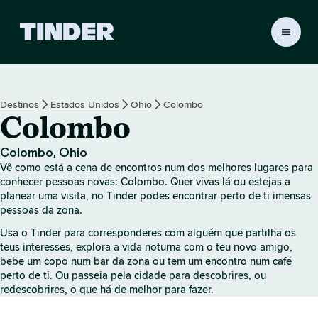
P
á
g
i
n
Destinos
Estados Unidos
Ohio
Colombo
a
Colombo
i
n
i
Colombo, Ohio
c
Vê como está a cena de encontros num dos melhores lugares para
i
conhecer pessoas novas: Colombo. Quer vivas lá ou estejas a
a
planear uma visita, no Tinder podes encontrar perto de ti imensas
pessoas da zona.
l
d
Usa o Tinder para corresponderes com alguém que partilha os
o
teus interesses, explora a vida noturna com o teu novo amigo,
T
bebe um copo num bar da zona ou tem um encontro num café
i
perto de ti. Ou passeia pela cidade para descobrires, ou
n
redescobrires, o que há de melhor para fazer.
d
e