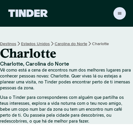
P
á
g
i
n
Destinos
Estados Unidos
Carolina do Norte
Charlotte
a
Charlotte
i
n
i
Charlotte, Carolina do Norte
c
Vê como está a cena de encontros num dos melhores lugares para
i
conhecer pessoas novas: Charlotte. Quer vivas lá ou estejas a
a
planear uma visita, no Tinder podes encontrar perto de ti imensas
pessoas da zona.
l
d
Usa o Tinder para corresponderes com alguém que partilha os
o
teus interesses, explora a vida noturna com o teu novo amigo,
T
bebe um copo num bar da zona ou tem um encontro num café
i
perto de ti. Ou passeia pela cidade para descobrires, ou
n
redescobrires, o que há de melhor para fazer.
d
e