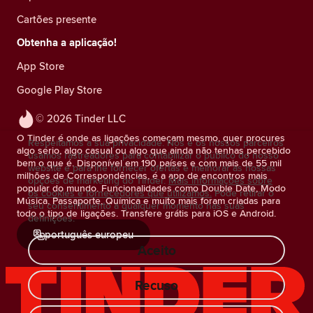
Cartões presente
Obtenha a aplicação!
App Store
Google Play Store
© 2026 Tinder LLC
O Tinder é onde as ligações começam mesmo, quer procures
Respeitamos a sua privacidade. Nós e os nossos parceiros
algo sério, algo casual ou algo que ainda não tenhas percebido
usamos rastreadores para contabilizar o público do nosso
bem o que é. Disponível em 190 países e com mais de 55 mil
website e para lhe fornecer ofertas e melhorar as nossas
milhões de Correspondências, é a app de encontros mais
opções de marketing do Tinder.
Mais informações sobre
popular do mundo. Funcionalidades como Double Date, Modo
os cookies e fornecedores que utilizamos.
Pode retirar o
Música, Passaporte, Química e muito mais foram criadas para
seu consentimento a qualquer momento nas suas
todo o tipo de ligações. Transfere grátis para iOS e Android.
definições.
português europeu
Aceito
Recuso