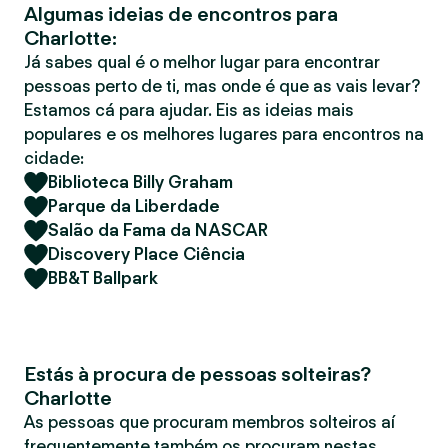
Algumas ideias de encontros para
r
Charlotte:
Já sabes qual é o melhor lugar para encontrar
pessoas perto de ti, mas onde é que as vais levar?
Estamos cá para ajudar. Eis as ideias mais
populares e os melhores lugares para encontros na
cidade:
Biblioteca Billy Graham
Parque da Liberdade
Salão da Fama da NASCAR
Discovery Place Ciência
BB&T Ballpark
Estás à procura de pessoas solteiras?
Charlotte
As pessoas que procuram membros solteiros aí
frequentemente também os procuram nestas