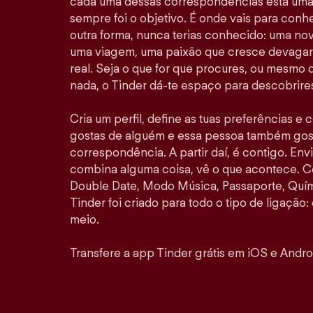
cada uma dessas correspondências está uma 
sempre foi o objetivo. É onde vais para con
outra forma, nunca terias conhecido: uma no
uma viagem, uma paixão que cresce devagar 
real. Seja o que for que procures, ou mesmo
nada, o Tinder dá-te espaço para descobrires
Cria um perfil, define as tuas preferências e
gostas de alguém e essa pessoa também gosta
correspondência. A partir daí, é contigo. E
combina alguma coisa, vê o que acontece. 
Double Date, Modo Música, Passaporte, Quími
Tinder foi criado para todo o tipo de ligação: 
meio.
Transfere a app Tinder grátis em iOS e Andro