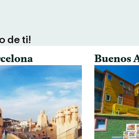
 de ti!
celona
Buenos A