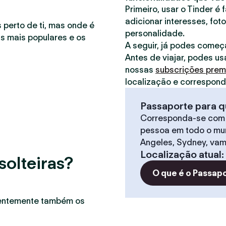
Primeiro, usar o Tinder é 
adicionar interesses, foto
 perto de ti, mas onde é
personalidade.
as mais populares e os
A seguir, já podes começ
Antes de viajar, podes us
nossas
subscrições pre
localização e correspon
Passaporte para q
Corresponda-se com
pessoa em todo o mun
Angeles, Sydney, vam
Localização atual
:
solteiras?
O que é o Passap
uentemente também os