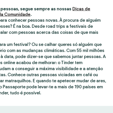
 pessoas, segue sempre as nossas
Dicas de
 da Comunidade
.
para conhecer pessoas novas. À procura de alguém
esses? É na boa. Desde road trips a festivais de
falar com pessoas acerca das coisas de que mais
ra um festival? Ou se calhar queres só alguém que
rio com as mudanças climáticas. Com 55 mil milhões
à data, pode dizer-se que sabemos juntar pessoas. A
s online acabou de melhorar: o Tinder tem
judam a conseguir a máxima visibilidade e a atenção
as. Conhece outras pessoas viciadas em café ou
gar matraquilhos. E quando te apetecer mudar de ares,
o Passaporte pode levar-te a mais de 190 países em
nder, tudo é possível.