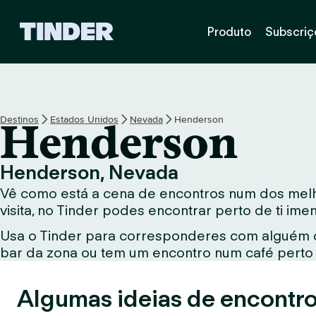
P
Produto
Subscriç
á
g
i
n
a
i
Destinos
Estados Unidos
Nevada
Henderson
Henderson
n
i
c
Henderson, Nevada
i
Vê como está a cena de encontros num dos melh
a
l
visita, no Tinder podes encontrar perto de ti im
d
Usa o Tinder para corresponderes com alguém qu
o
bar da zona ou tem um encontro num café perto d
T
i
n
Algumas ideias de encontro
d
e