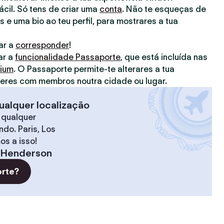
fácil. Só tens de criar uma
conta
. Não te esqueças de
s e uma bio ao teu perfil, para mostrares a tua
ar a
corresponder
!
ar a
funcionalidade Passaporte
, que está incluída nas
mium
. O Passaporte permite-te alterares a tua
deres com membros noutra cidade ou lugar.
ualquer localização
 qualquer
do. Paris, Los
os a isso!
Henderson
orte?