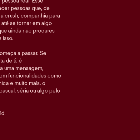
pessoa real. Esse
hecer pessoas que, de
va crush, companhia para
até se tornar em algo
 que ainda não procures
 isso.
 começa a passar. Se
 de ti, é
nvia uma mensagem,
Com funcionalidades como
ca e muito mais, o
casual, séria ou algo pelo
id.