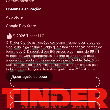
Cartões presente
Obtenha a aplicação!
App Store
Google Play Store
© 2026 Tinder LLC
O Tinder é onde as ligações começam mesmo, quer procures
Respeitamos a sua privacidade. Nós e os nossos parceiros
algo sério, algo casual ou algo que ainda não tenhas percebido
usamos rastreadores para contabilizar o público do nosso
bem o que é. Disponível em 190 países e com mais de 55 mil
website e para lhe fornecer ofertas e melhorar as nossas
milhões de Correspondências, é a app de encontros mais
opções de marketing do Tinder.
Mais informações sobre
popular do mundo. Funcionalidades como Double Date, Modo
os cookies e fornecedores que utilizamos.
Pode retirar o
Música, Passaporte, Química e muito mais foram criadas para
seu consentimento a qualquer momento nas suas
todo o tipo de ligações. Transfere grátis para iOS e Android.
definições.
português europeu
Aceito
Recuso
Personalizar as Minhas Escolhas