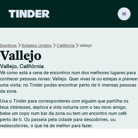
P
á
g
i
n
Destinos
Estados Unidos
Califórnia
Vallejo
a
Vallejo
i
n
i
Vallejo, Califórnia
c
Vê como está a cena de encontros num dos melhores lugares para
i
conhecer pessoas novas: Vallejo. Quer vivas lá ou estejas a planear
a
uma visita, no Tinder podes encontrar perto de ti imensas pessoas
da zona.
l
d
Usa o Tinder para corresponderes com alguém que partilha os
o
teus interesses, explora a vida noturna com o teu novo amigo,
T
bebe um copo num bar da zona ou tem um encontro num café
i
perto de ti. Ou passeia pela cidade para descobrires, ou
n
redescobrires, o que há de melhor para fazer.
d
e