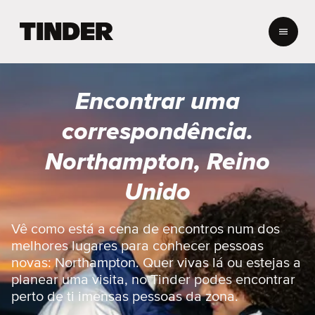
P
á
g
i
n
Encontrar uma
a
i
correspondência.
n
i
Northampton, Reino
c
i
Unido
a
l
d
Vê como está a cena de encontros num dos
o
melhores lugares para conhecer pessoas
T
novas: Northampton. Quer vivas lá ou estejas a
i
planear uma visita, no Tinder podes encontrar
n
d
perto de ti imensas pessoas da zona.
e