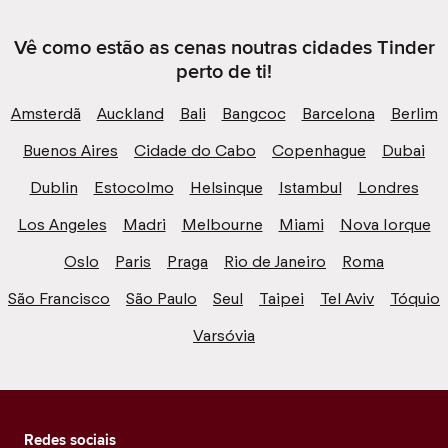
Vê como estão as cenas noutras cidades Tinder
perto de ti!
Amsterdã
Auckland
Bali
Bangcoc
Barcelona
Berlim
Buenos Aires
Cidade do Cabo
Copenhague
Dubai
Dublin
Estocolmo
Helsinque
Istambul
Londres
Los Angeles
Madri
Melbourne
Miami
Nova Iorque
Oslo
Paris
Praga
Rio de Janeiro
Roma
São Francisco
São Paulo
Seul
Taipei
Tel Aviv
Tóquio
Varsóvia
Redes sociais