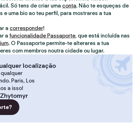
fácil. Só tens de criar uma
conta
. Não te esqueças de
s e uma bio ao teu perfil, para mostrares a tua
ar a
corresponder
!
ar a
funcionalidade Passaporte
, que está incluída nas
mium
. O Passaporte permite-te alterares a tua
deres com membros noutra cidade ou lugar.
ualquer localização
 qualquer
do. Paris, Los
os a isso!
Zhytomyr
orte?