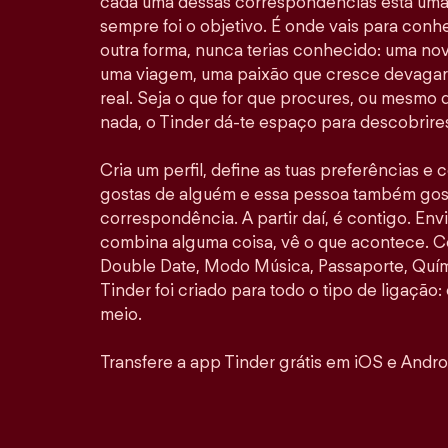
cada uma dessas correspondências está uma 
sempre foi o objetivo. É onde vais para con
outra forma, nunca terias conhecido: uma no
uma viagem, uma paixão que cresce devagar 
real. Seja o que for que procures, ou mesmo
nada, o Tinder dá-te espaço para descobrires
Cria um perfil, define as tuas preferências e
gostas de alguém e essa pessoa também gosta
correspondência. A partir daí, é contigo. E
combina alguma coisa, vê o que acontece. 
Double Date, Modo Música, Passaporte, Quími
Tinder foi criado para todo o tipo de ligação: 
meio.
Transfere a app Tinder grátis em iOS e Andro