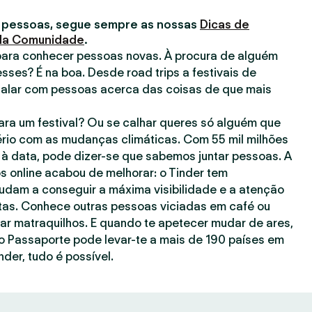
 pessoas, segue sempre as nossas
Dicas de
 da Comunidade
.
para conhecer pessoas novas. À procura de alguém
esses? É na boa. Desde road trips a festivais de
falar com pessoas acerca das coisas de que mais
ra um festival? Ou se calhar queres só alguém que
rio com as mudanças climáticas. Com 55 mil milhões
à data, pode dizer-se que sabemos juntar pessoas. A
s online acabou de melhorar: o Tinder tem
judam a conseguir a máxima visibilidade e a atenção
as. Conhece outras pessoas viciadas em café ou
gar matraquilhos. E quando te apetecer mudar de ares,
o Passaporte pode levar-te a mais de 190 países em
nder, tudo é possível.