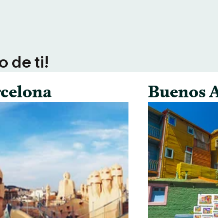
 de ti!
celona
Buenos A