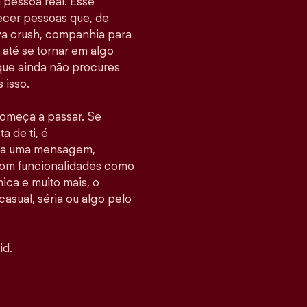
pessoa real. Esse
hecer pessoas que, de
va crush, companhia para
até se tornar em algo
 que ainda não procures
 isso.
 começa a passar. Se
 de ti, é
nvia uma mensagem,
Com funcionalidades como
ca e muito mais, o
casual, séria ou algo pelo
id.