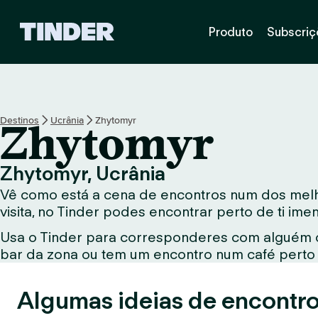
P
Produto
Subscriç
á
g
i
n
a
i
Destinos
Ucrânia
Zhytomyr
Zhytomyr
n
i
c
Zhytomyr, Ucrânia
i
Vê como está a cena de encontros num dos melho
a
l
visita, no Tinder podes encontrar perto de ti im
d
Usa o Tinder para corresponderes com alguém qu
o
bar da zona ou tem um encontro num café perto d
T
i
n
Algumas ideias de encontro
d
e