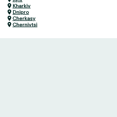
Kharkiv
Dnipro
Cherkasy
Chernivtsi