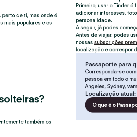
Primeiro, usar o Tinder é 
adicionar interesses, foto
 perto de ti, mas onde é
personalidade.
as mais populares e os
A seguir, já podes começ
Antes de viajar, podes us
nossas
subscrições pre
localização e correspon
Passaporte para q
Corresponda-se com
pessoa em todo o mun
Angeles, Sydney, vam
Localização atual
:
solteiras?
O que é o Passap
uentemente também os