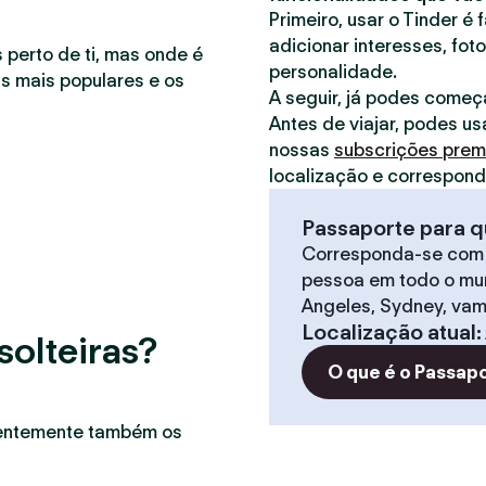
Primeiro, usar o Tinder é 
adicionar interesses, foto
 perto de ti, mas onde é
personalidade.
as mais populares e os
A seguir, já podes começ
Antes de viajar, podes us
nossas
subscrições pre
localização e correspon
Passaporte para q
Corresponda-se com
pessoa em todo o mun
Angeles, Sydney, vam
Localização atual
:
solteiras?
O que é o Passap
uentemente também os