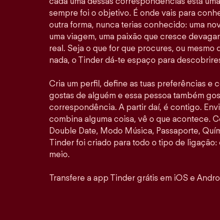
cada uma dessas correspondências está uma 
sempre foi o objetivo. É onde vais para con
outra forma, nunca terias conhecido: uma no
uma viagem, uma paixão que cresce devagar 
real. Seja o que for que procures, ou mesmo
nada, o Tinder dá-te espaço para descobrires
Cria um perfil, define as tuas preferências e
gostas de alguém e essa pessoa também gosta
correspondência. A partir daí, é contigo. E
combina alguma coisa, vê o que acontece. 
Double Date, Modo Música, Passaporte, Quími
Tinder foi criado para todo o tipo de ligação: 
meio.
Transfere a app Tinder grátis em iOS e Andro