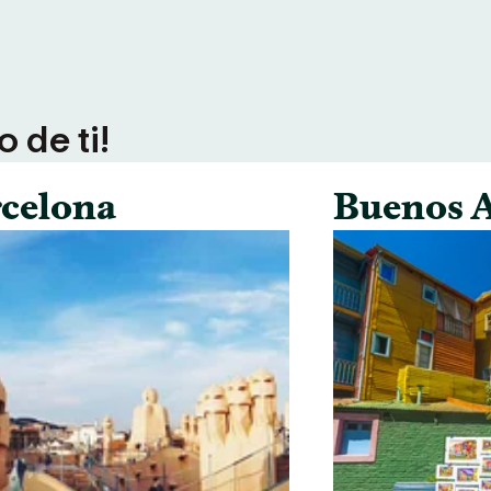
 de ti!
celona
Buenos A