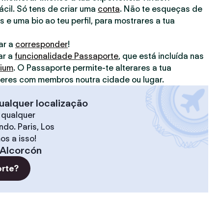
fácil. Só tens de criar uma
conta
. Não te esqueças de
s e uma bio ao teu perfil, para mostrares a tua
ar a
corresponder
!
ar a
funcionalidade Passaporte
, que está incluída nas
mium
. O Passaporte permite-te alterares a tua
deres com membros noutra cidade ou lugar.
ualquer localização
 qualquer
do. Paris, Los
os a isso!
Alcorcón
orte?