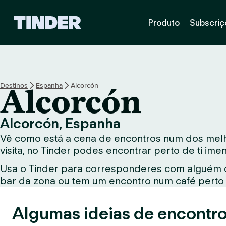
P
Produto
Subscriç
á
g
i
n
a
i
Destinos
Espanha
Alcorcón
Alcorcón
n
i
c
Alcorcón, Espanha
i
Vê como está a cena de encontros num dos melho
a
l
visita, no Tinder podes encontrar perto de ti im
d
Usa o Tinder para corresponderes com alguém qu
o
bar da zona ou tem um encontro num café perto d
T
i
n
Algumas ideias de encontro
d
e