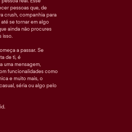
pessoa real. Esse
hecer pessoas que, de
va crush, companhia para
até se tornar em algo
 que ainda não procures
 isso.
 começa a passar. Se
 de ti, é
nvia uma mensagem,
Com funcionalidades como
ca e muito mais, o
casual, séria ou algo pelo
id.