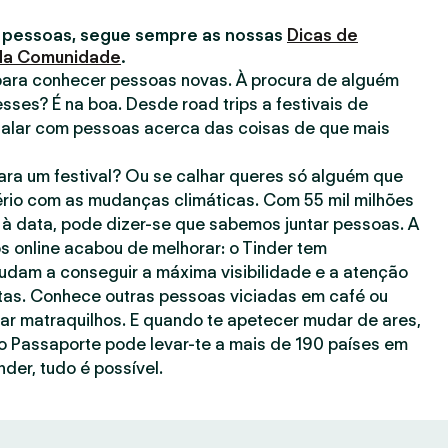
 pessoas, segue sempre as nossas
Dicas de
 da Comunidade
.
para conhecer pessoas novas. À procura de alguém
esses? É na boa. Desde road trips a festivais de
falar com pessoas acerca das coisas de que mais
ra um festival? Ou se calhar queres só alguém que
rio com as mudanças climáticas. Com 55 mil milhões
à data, pode dizer-se que sabemos juntar pessoas. A
s online acabou de melhorar: o Tinder tem
judam a conseguir a máxima visibilidade e a atenção
as. Conhece outras pessoas viciadas em café ou
gar matraquilhos. E quando te apetecer mudar de ares,
o Passaporte pode levar-te a mais de 190 países em
nder, tudo é possível.