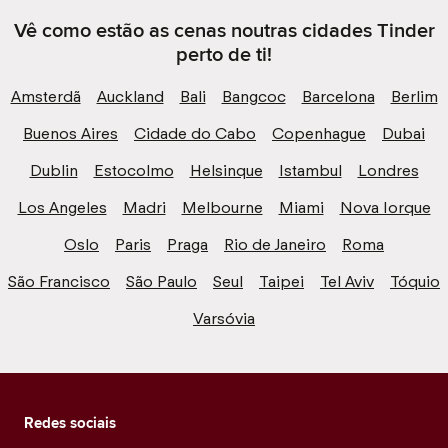
Vê como estão as cenas noutras cidades Tinder
perto de ti!
Amsterdã
Auckland
Bali
Bangcoc
Barcelona
Berlim
Buenos Aires
Cidade do Cabo
Copenhague
Dubai
Dublin
Estocolmo
Helsinque
Istambul
Londres
Los Angeles
Madri
Melbourne
Miami
Nova Iorque
Oslo
Paris
Praga
Rio de Janeiro
Roma
São Francisco
São Paulo
Seul
Taipei
Tel Aviv
Tóquio
Varsóvia
Redes sociais