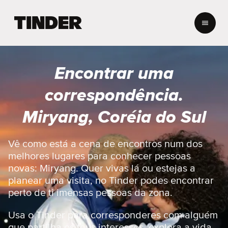
P
á
g
i
n
Encontrar uma
a
i
correspondência.
n
i
Miryang, Coréia do Sul
c
i
a
Vê como está a cena de encontros num dos
l
melhores lugares para conhecer pessoas
d
novas: Miryang. Quer vivas lá ou estejas a
o
planear uma visita, no Tinder podes encontrar
T
perto de ti imensas pessoas da zona.
i
n
d
Usa o Tinder para corresponderes com alguém
e
que partilha os teus interesses, explora a vida