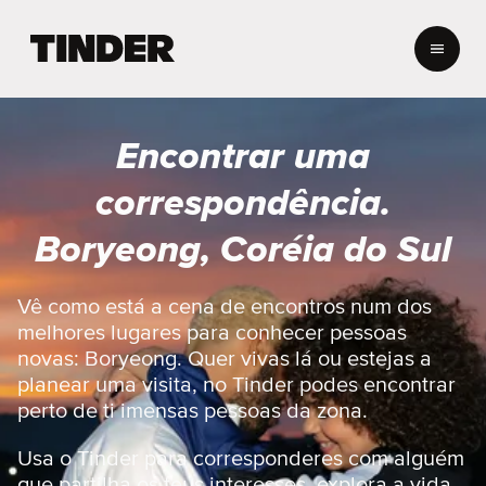
P
á
g
i
n
Encontrar uma
a
i
correspondência.
n
i
Boryeong, Coréia do Sul
c
i
a
Vê como está a cena de encontros num dos
l
melhores lugares para conhecer pessoas
d
novas: Boryeong. Quer vivas lá ou estejas a
o
planear uma visita, no Tinder podes encontrar
T
perto de ti imensas pessoas da zona.
i
n
d
Usa o Tinder para corresponderes com alguém
e
que partilha os teus interesses, explora a vida