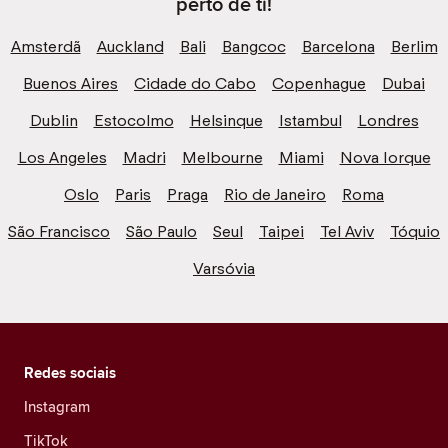
perto de ti!
Amsterdã
Auckland
Bali
Bangcoc
Barcelona
Berlim
Buenos Aires
Cidade do Cabo
Copenhague
Dubai
Dublin
Estocolmo
Helsinque
Istambul
Londres
Los Angeles
Madri
Melbourne
Miami
Nova Iorque
Oslo
Paris
Praga
Rio de Janeiro
Roma
São Francisco
São Paulo
Seul
Taipei
Tel Aviv
Tóquio
Varsóvia
Redes sociais
Instagram
TikTok