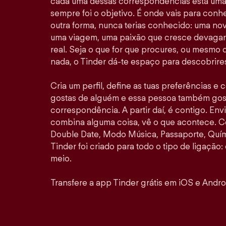
cada uma dessas correspondências está uma 
sempre foi o objetivo. É onde vais para con
outra forma, nunca terias conhecido: uma no
uma viagem, uma paixão que cresce devagar 
real. Seja o que for que procures, ou mesmo
nada, o Tinder dá-te espaço para descobrires
Cria um perfil, define as tuas preferências e
gostas de alguém e essa pessoa também gosta
correspondência. A partir daí, é contigo. E
combina alguma coisa, vê o que acontece. 
Double Date, Modo Música, Passaporte, Quími
Tinder foi criado para todo o tipo de ligação: 
meio.
Transfere a app Tinder grátis em iOS e Andro