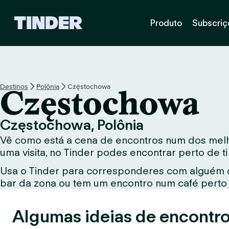
P
Produto
Subscriç
á
g
i
n
a
i
Destinos
Polônia
Częstochowa
Częstochowa
n
i
c
Częstochowa, Polônia
i
Vê como está a cena de encontros num dos melh
a
l
uma visita, no Tinder podes encontrar perto de t
d
Usa o Tinder para corresponderes com alguém qu
o
bar da zona ou tem um encontro num café perto d
T
i
n
Algumas ideias de encontro
d
e