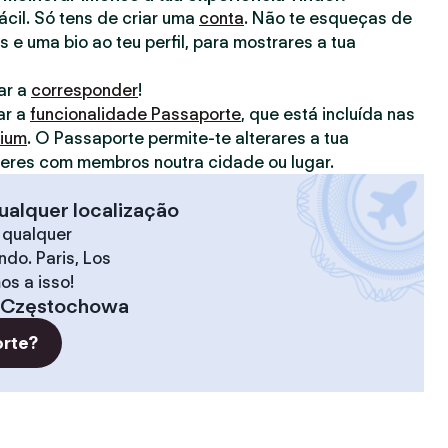
fácil. Só tens de criar uma
conta
. Não te esqueças de
s e uma bio ao teu perfil, para mostrares a tua
ar a
corresponder
!
ar a
funcionalidade Passaporte
, que está incluída nas
mium
. O Passaporte permite-te alterares a tua
deres com membros noutra cidade ou lugar.
ualquer localização
 qualquer
do. Paris, Los
os a isso!
Częstochowa
orte?