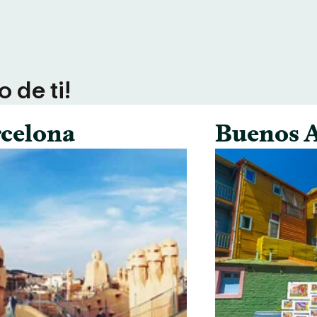
 de ti!
celona
Buenos A