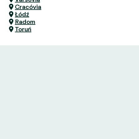
Cracóvia
Łódź
Radom
Toruń