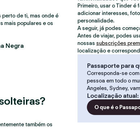
Primeiro, usar o Tinder é 
adicionar interesses, foto
 perto de ti, mas onde é
personalidade.
as mais populares e os
A seguir, já podes começ
Antes de viajar, podes us
nossas
subscrições pre
na Negra
localização e correspon
Passaporte para q
Corresponda-se com
pessoa em todo o mun
Angeles, Sydney, vam
Localização atual
:
solteiras?
O que é o Passap
uentemente também os