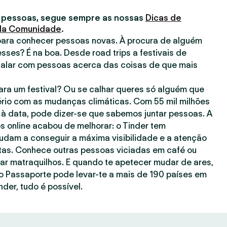
 pessoas, segue sempre as nossas
Dicas de
 da Comunidade
.
para conhecer pessoas novas. À procura de alguém
esses? É na boa. Desde road trips a festivais de
falar com pessoas acerca das coisas de que mais
ra um festival? Ou se calhar queres só alguém que
rio com as mudanças climáticas. Com 55 mil milhões
à data, pode dizer-se que sabemos juntar pessoas. A
s online acabou de melhorar: o Tinder tem
judam a conseguir a máxima visibilidade e a atenção
as. Conhece outras pessoas viciadas em café ou
gar matraquilhos. E quando te apetecer mudar de ares,
o Passaporte pode levar-te a mais de 190 países em
nder, tudo é possível.