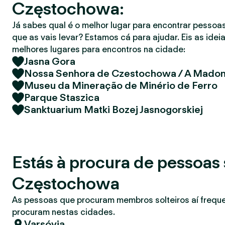
Częstochowa:
r
Já sabes qual é o melhor lugar para encontrar pessoas
que as vais levar? Estamos cá para ajudar. Eis as idei
melhores lugares para encontros na cidade:
Jasna Gora
Nossa Senhora de Czestochowa / A Mado
Museu da Mineração de Minério de Ferro
Parque Staszica
Sanktuarium Matki Bozej Jasnogorskiej
Estás à procura de pessoas 
Częstochowa
As pessoas que procuram membros solteiros aí freq
procuram nestas cidades.
Varsóvia