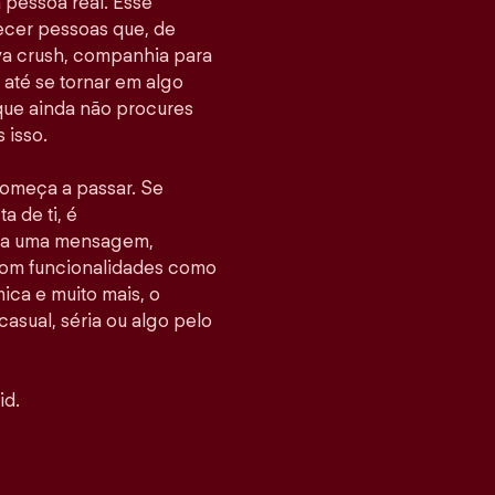
pessoa real. Esse
hecer pessoas que, de
va crush, companhia para
até se tornar em algo
 que ainda não procures
 isso.
 começa a passar. Se
 de ti, é
nvia uma mensagem,
Com funcionalidades como
ca e muito mais, o
casual, séria ou algo pelo
id.