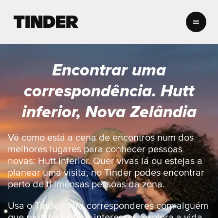
P
á
g
i
n
Encontrar uma
a
i
correspondência. Hutt
n
i
inferior, Nova Zelândia
c
i
a
Vê como está a cena de encontros num dos
l
melhores lugares para conhecer pessoas
d
novas: Hutt inferior. Quer vivas lá ou estejas a
o
planear uma visita, no Tinder podes encontrar
T
perto de ti imensas pessoas da zona.
i
n
d
Usa o Tinder para corresponderes com alguém
e
que partilha os teus interesses, explora a vida