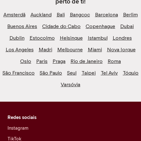
perto de ti!
Amsterdã
Auckland
Bali
Bangcoc
Barcelona
Berlim
Buenos Aires
Cidade do Cabo
Copenhague
Dubai
Dublin
Estocolmo
Helsinque
Istambul
Londres
Los Angeles
Madri
Melbourne
Miami
Nova Iorque
Oslo
Paris
Praga
Rio de Janeiro
Roma
São Francisco
São Paulo
Seul
Taipei
Tel Aviv
Tóquio
Varsóvia
Redes sociais
Instagram
TikTok