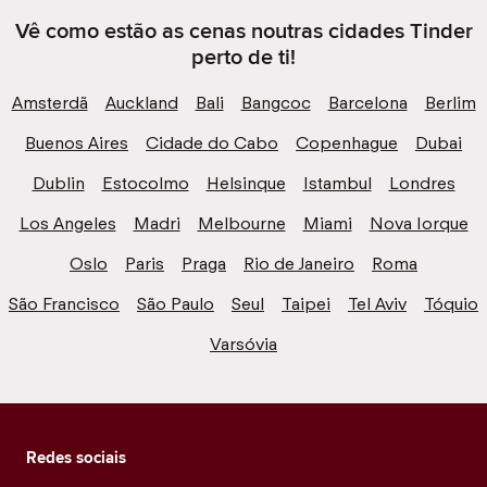
Vê como estão as cenas noutras cidades Tinder
perto de ti!
Amsterdã
Auckland
Bali
Bangcoc
Barcelona
Berlim
Buenos Aires
Cidade do Cabo
Copenhague
Dubai
Dublin
Estocolmo
Helsinque
Istambul
Londres
Los Angeles
Madri
Melbourne
Miami
Nova Iorque
Oslo
Paris
Praga
Rio de Janeiro
Roma
São Francisco
São Paulo
Seul
Taipei
Tel Aviv
Tóquio
Varsóvia
Redes sociais