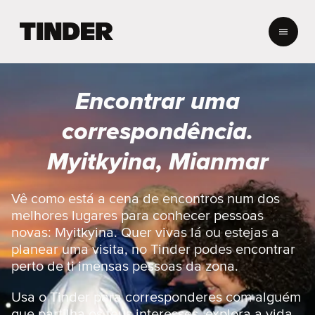
P
á
g
i
n
Encontrar uma
a
i
correspondência.
n
i
Myitkyina, Mianmar
c
i
a
Vê como está a cena de encontros num dos
l
melhores lugares para conhecer pessoas
d
novas: Myitkyina. Quer vivas lá ou estejas a
o
planear uma visita, no Tinder podes encontrar
T
perto de ti imensas pessoas da zona.
i
n
d
Usa o Tinder para corresponderes com alguém
e
que partilha os teus interesses, explora a vida