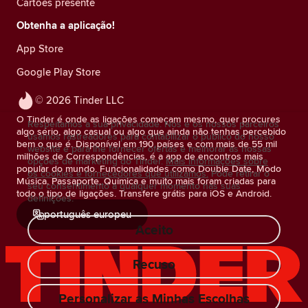
Cartões presente
Obtenha a aplicação!
App Store
Google Play Store
© 2026 Tinder LLC
O Tinder é onde as ligações começam mesmo, quer procures
Respeitamos a sua privacidade. Nós e os nossos parceiros
algo sério, algo casual ou algo que ainda não tenhas percebido
usamos rastreadores para contabilizar o público do nosso
bem o que é. Disponível em 190 países e com mais de 55 mil
website e para lhe fornecer ofertas e melhorar as nossas
milhões de Correspondências, é a app de encontros mais
opções de marketing do Tinder.
Mais informações sobre
popular do mundo. Funcionalidades como Double Date, Modo
os cookies e fornecedores que utilizamos.
Pode retirar o
Música, Passaporte, Química e muito mais foram criadas para
seu consentimento a qualquer momento nas suas
todo o tipo de ligações. Transfere grátis para iOS e Android.
definições.
português europeu
Aceito
Recuso
Personalizar as Minhas Escolhas