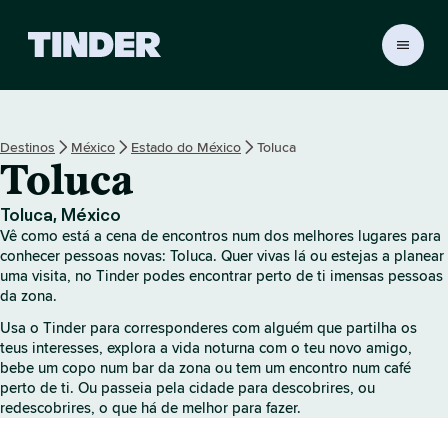
P
á
g
i
n
Destinos
México
Estado do México
Toluca
a
Toluca
i
n
i
Toluca, México
c
Vê como está a cena de encontros num dos melhores lugares para
i
conhecer pessoas novas: Toluca. Quer vivas lá ou estejas a planear
a
uma visita, no Tinder podes encontrar perto de ti imensas pessoas
da zona.
l
d
Usa o Tinder para corresponderes com alguém que partilha os
o
teus interesses, explora a vida noturna com o teu novo amigo,
T
bebe um copo num bar da zona ou tem um encontro num café
i
perto de ti. Ou passeia pela cidade para descobrires, ou
n
redescobrires, o que há de melhor para fazer.
d
e