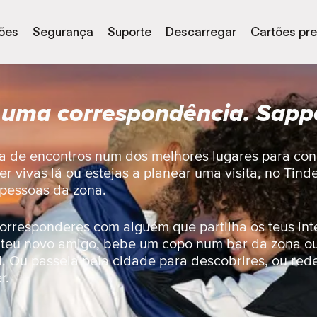
ões
Segurança
Suporte
Descarregar
Cartões pr
 uma correspondência. Sapp
a de encontros num dos melhores lugares para co
r vivas lá ou estejas a planear uma visita, no Tind
 pessoas da zona.
orresponderes com alguém que partilha os teus int
 teu novo amigo, bebe um copo num bar da zona o
i. Ou passeia pela cidade para descobrires, ou red
r.