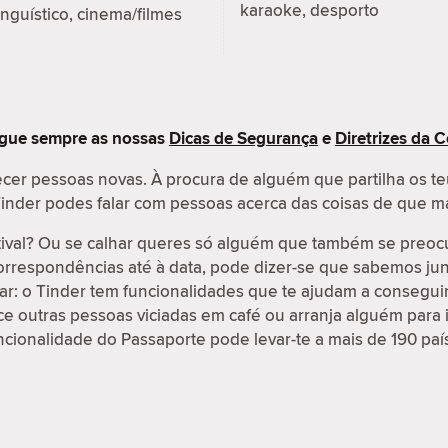
karaoke, desporto
inguístico, cinema/filmes
egue sempre as nossas
Dicas de Segurança
e
Diretrizes da
cer pessoas novas. À procura de alguém que partilha os te
o Tinder podes falar com pessoas acerca das coisas de que m
tival? Ou se calhar queres só alguém que também se preo
correspondências até à data, pode dizer-se que sabemos jun
r: o Tinder tem funcionalidades que te ajudam a conseguir 
 outras pessoas viciadas em café ou arranja alguém para i
ncionalidade do Passaporte pode levar-te a mais de 190 paí