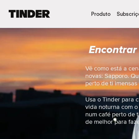
P
Produto
Subscriç
á
g
i
n
Encontrar
a
i
n
i
Vê como está a cen
c
novas: Sapporo. Que
i
perto de ti imensas
a
l
d
Usa o Tinder para c
o
vida noturna com o
T
num café perto de t
i
de melhor para faze
n
d
e