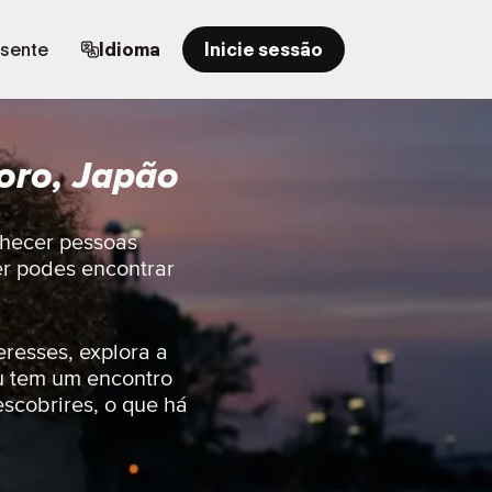
esente
Idioma
Inicie sessão
oro, Japão
nhecer pessoas
er podes encontrar
eresses, explora a
u tem um encontro
escobrires, o que há