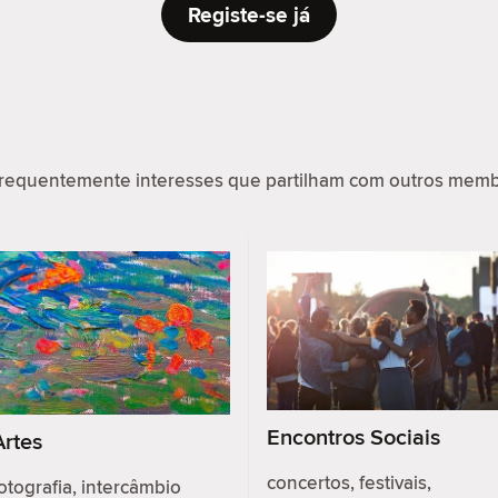
Registe-se já
requentemente interesses que partilham com outros memb
Encontros Sociais
Artes
concertos, festivais,
otografia, intercâmbio