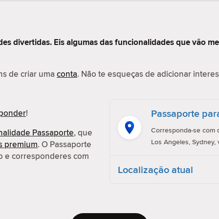
des divertidas. Eis algumas das funcionalidades que vão me
ens de criar uma
conta
. Não te esqueças de adicionar interess
.
Passaporte par
sponder
!
Corresponda-se com q
nalidade Passaporte
, que
Los Angeles, Sydney, 
es premium
. O Passaporte
ção e corresponderes com
Localização atual