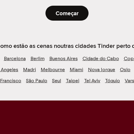
Começar
omo estão as cenas noutras cidades Tinder perto d
Barcelona
Berlim
Buenos Aires
Cidade do Cabo
Cop
 Angeles
Madri
Melbourne
Miami
Nova Iorque
Oslo
 Francisco
São Paulo
Seul
Taipei
Tel Aviv
Tóquio
Vars