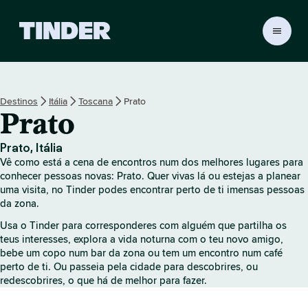
P
á
g
i
n
Destinos
Itália
Toscana
Prato
a
Prato
i
n
i
Prato, Itália
c
Vê como está a cena de encontros num dos melhores lugares para
i
conhecer pessoas novas: Prato. Quer vivas lá ou estejas a planear
a
uma visita, no Tinder podes encontrar perto de ti imensas pessoas
da zona.
l
d
Usa o Tinder para corresponderes com alguém que partilha os
o
teus interesses, explora a vida noturna com o teu novo amigo,
T
bebe um copo num bar da zona ou tem um encontro num café
i
perto de ti. Ou passeia pela cidade para descobrires, ou
n
redescobrires, o que há de melhor para fazer.
d
e