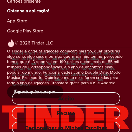
Cartões presente
Obtenha a aplicação!
App Store
Google Play Store
© 2026 Tinder LLC
O Tinder é onde as ligações começam mesmo, quer procures
Respeitamos a sua privacidade. Nós e os nossos parceiros
algo sério, algo casual ou algo que ainda não tenhas percebido
usamos rastreadores para contabilizar o público do nosso
bem o que é. Disponível em 190 países e com mais de 55 mil
website e para lhe fornecer ofertas e melhorar as nossas
milhões de Correspondências, é a app de encontros mais
opções de marketing do Tinder.
Mais informações sobre
popular do mundo. Funcionalidades como Double Date, Modo
os cookies e fornecedores que utilizamos.
Pode retirar o
Música, Passaporte, Química e muito mais foram criadas para
seu consentimento a qualquer momento nas suas
todo o tipo de ligações. Transfere grátis para iOS e Android.
definições.
português europeu
Aceito
Recuso
Personalizar as Minhas Escolhas