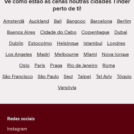
Vê como estão as cenas noutras cidades Tinder
perto de ti!
Amsterdã
Auckland
Bali
Bangcoc
Barcelona
Berlim
Buenos Aires
Cidade do Cabo
Copenhague
Dubai
Dublin
Estocolmo
Helsinque
Istambul
Londres
Los Angeles
Madri
Melbourne
Miami
Nova Iorque
Oslo
Paris
Praga
Rio de Janeiro
Roma
São Francisco
São Paulo
Seul
Taipei
Tel Aviv
Tóquio
Varsóvia
Redes sociais
Instagram