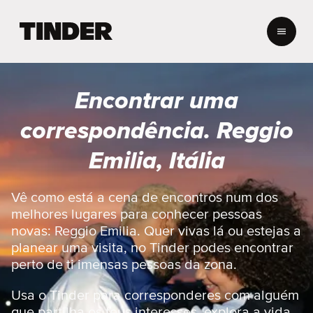
P
á
g
i
n
Encontrar uma
a
i
correspondência. Reggio
n
i
Emilia, Itália
c
i
a
Vê como está a cena de encontros num dos
l
melhores lugares para conhecer pessoas
d
novas: Reggio Emilia. Quer vivas lá ou estejas a
o
planear uma visita, no Tinder podes encontrar
T
perto de ti imensas pessoas da zona.
i
n
d
Usa o Tinder para corresponderes com alguém
e
que partilha os teus interesses, explora a vida