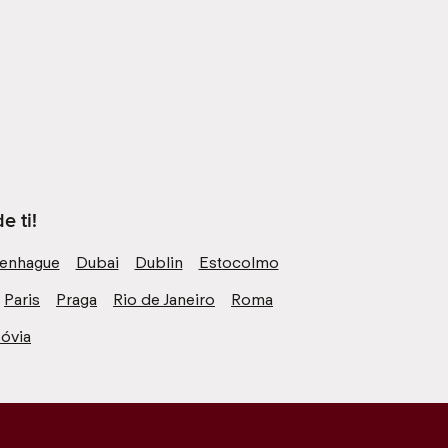
e ti!
enhague
Dubai
Dublin
Estocolmo
Paris
Praga
Rio de Janeiro
Roma
óvia