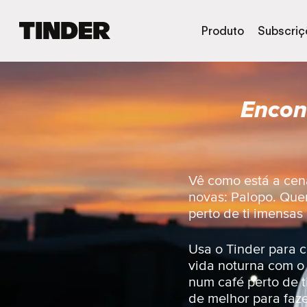
P
Produto
Subscriç
á
g
i
n
Encon
a
i
n
i
c
i
Vê como está a cen
a
novas: Palopo. Quer
l
perto de ti imensas
d
o
T
Usa o Tinder para c
i
vida noturna com o
n
num café perto de t
d
de melhor para faze
e