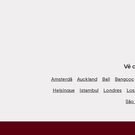
Vê c
Amsterdã
Auckland
Bali
Bangcoc
Helsinque
Istambul
Londres
Los
São