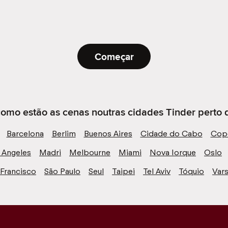
Começar
omo estão as cenas noutras cidades Tinder perto d
Barcelona
Berlim
Buenos Aires
Cidade do Cabo
Cop
 Angeles
Madri
Melbourne
Miami
Nova Iorque
Oslo
 Francisco
São Paulo
Seul
Taipei
Tel Aviv
Tóquio
Vars