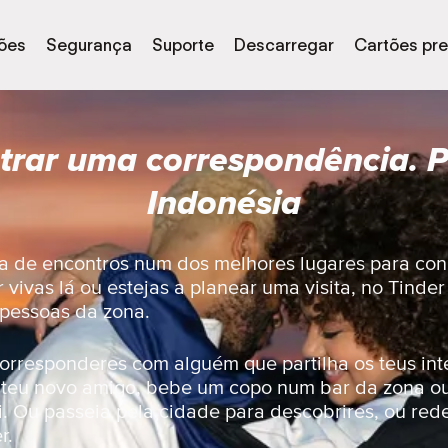
ões
Segurança
Suporte
Descarregar
Cartões pr
trar uma correspondência. P
Indonésia
a de encontros num dos melhores lugares para co
 vivas lá ou estejas a planear uma visita, no Tinde
 pessoas da zona.
orresponderes com alguém que partilha os teus int
 teu novo amigo, bebe um copo num bar da zona o
i. Ou passeia pela cidade para descobrires, ou red
r.