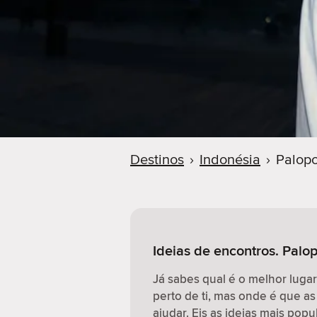
r
Destinos
›
Indonésia
›
Palop
Ideias de encontros. Palo
Já sabes qual é o melhor luga
perto de ti, mas onde é que as
ajudar. Eis as ideias mais pop