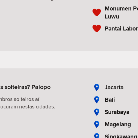
Monumen Pe
Luwu
Pantai Lab
s solteiras? Palopo
Jacarta
Bali
ros solteiros aí
ocuram nestas cidades.
Surabaya
Magelang
Singkawang