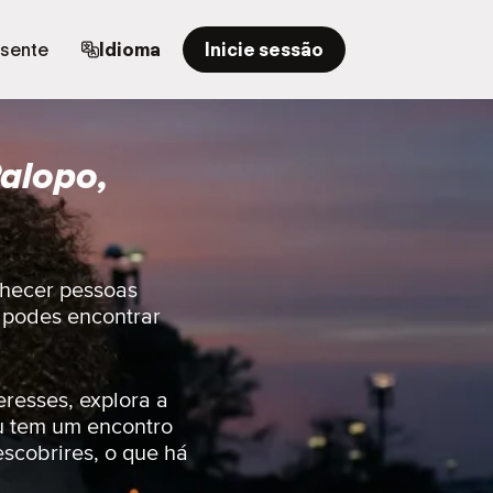
esente
Idioma
Inicie sessão
alopo,
nhecer pessoas
r podes encontrar
eresses, explora a
u tem um encontro
escobrires, o que há