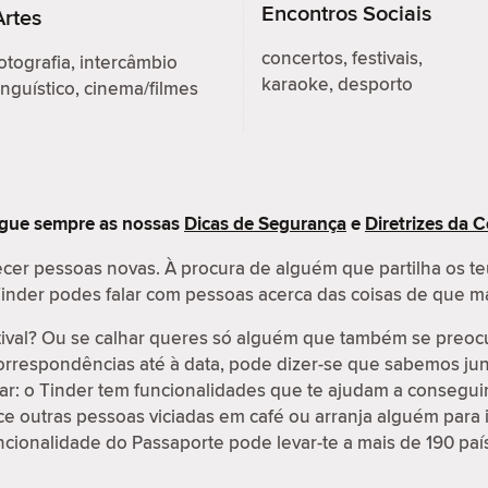
Encontros Sociais
Artes
concertos, festivais,
otografia, intercâmbio
karaoke, desporto
inguístico, cinema/filmes
egue sempre as nossas
Dicas de Segurança
e
Diretrizes da
cer pessoas novas. À procura de alguém que partilha os te
o Tinder podes falar com pessoas acerca das coisas de que m
tival? Ou se calhar queres só alguém que também se preo
correspondências até à data, pode dizer-se que sabemos jun
r: o Tinder tem funcionalidades que te ajudam a conseguir 
 outras pessoas viciadas em café ou arranja alguém para i
ncionalidade do Passaporte pode levar-te a mais de 190 paí