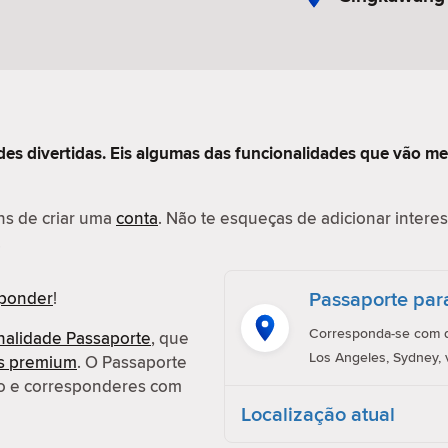
des divertidas. Eis algumas das funcionalidades que vão me
ens de criar uma
conta
. Não te esqueças de adicionar interess
.
Passaporte par
sponder
!
Corresponda-se com q
nalidade Passaporte
, que
Los Angeles, Sydney, 
es premium
. O Passaporte
ção e corresponderes com
Localização atual