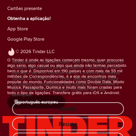
Cartões presente
Obtenha a aplicação!
App Store
Google Play Store
© 2026 Tinder LLC
O Tinder é onde as ligações começam mesmo, quer procures
Respeitamos a sua privacidade. Nós e os nossos parceiros
algo sério, algo casual ou algo que ainda não tenhas percebido
usamos rastreadores para contabilizar o público do nosso
bem o que é. Disponível em 190 países e com mais de 55 mil
website e para lhe fornecer ofertas e melhorar as nossas
milhões de Correspondências, é a app de encontros mais
opções de marketing do Tinder.
Mais informações sobre
popular do mundo. Funcionalidades como Double Date, Modo
os cookies e fornecedores que utilizamos.
Pode retirar o
Música, Passaporte, Química e muito mais foram criadas para
seu consentimento a qualquer momento nas suas
todo o tipo de ligações. Transfere grátis para iOS e Android.
definições.
português europeu
Aceito
Recuso