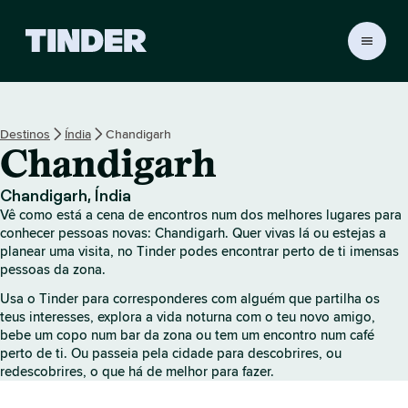
P
á
g
i
n
Destinos
Índia
Chandigarh
a
Chandigarh
i
n
i
Chandigarh, Índia
c
Vê como está a cena de encontros num dos melhores lugares para
i
conhecer pessoas novas: Chandigarh. Quer vivas lá ou estejas a
a
planear uma visita, no Tinder podes encontrar perto de ti imensas
pessoas da zona.
l
d
Usa o Tinder para corresponderes com alguém que partilha os
o
teus interesses, explora a vida noturna com o teu novo amigo,
T
bebe um copo num bar da zona ou tem um encontro num café
i
perto de ti. Ou passeia pela cidade para descobrires, ou
n
redescobrires, o que há de melhor para fazer.
d
e