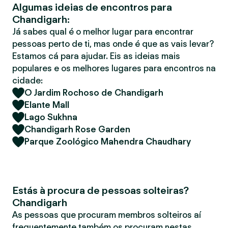
Algumas ideias de encontros para
r
Chandigarh:
Já sabes qual é o melhor lugar para encontrar
pessoas perto de ti, mas onde é que as vais levar?
Estamos cá para ajudar. Eis as ideias mais
populares e os melhores lugares para encontros na
cidade:
O Jardim Rochoso de Chandigarh
Elante Mall
Lago Sukhna
Chandigarh Rose Garden
Parque Zoológico Mahendra Chaudhary
Estás à procura de pessoas solteiras?
Chandigarh
As pessoas que procuram membros solteiros aí
frequentemente também os procuram nestas