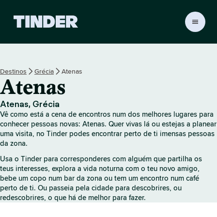
P
á
g
i
n
Destinos
Grécia
Atenas
a
Atenas
i
n
i
Atenas, Grécia
c
Vê como está a cena de encontros num dos melhores lugares para
i
conhecer pessoas novas: Atenas. Quer vivas lá ou estejas a planear
a
uma visita, no Tinder podes encontrar perto de ti imensas pessoas
da zona.
l
d
Usa o Tinder para corresponderes com alguém que partilha os
o
teus interesses, explora a vida noturna com o teu novo amigo,
T
bebe um copo num bar da zona ou tem um encontro num café
i
perto de ti. Ou passeia pela cidade para descobrires, ou
n
redescobrires, o que há de melhor para fazer.
d
e