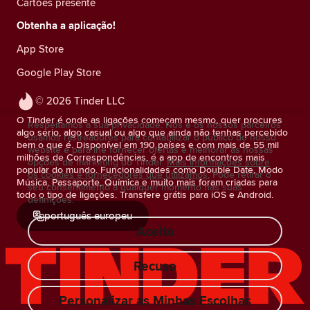
Cartões presente
Obtenha a aplicação!
App Store
Google Play Store
© 2026 Tinder LLC
O Tinder é onde as ligações começam mesmo, quer procures
Respeitamos a sua privacidade. Nós e os nossos parceiros
algo sério, algo casual ou algo que ainda não tenhas percebido
usamos rastreadores para contabilizar o público do nosso
bem o que é. Disponível em 190 países e com mais de 55 mil
website e para lhe fornecer ofertas e melhorar as nossas
milhões de Correspondências, é a app de encontros mais
opções de marketing do Tinder.
Mais informações sobre
popular do mundo. Funcionalidades como Double Date, Modo
os cookies e fornecedores que utilizamos.
Pode retirar o
Música, Passaporte, Química e muito mais foram criadas para
seu consentimento a qualquer momento nas suas
todo o tipo de ligações. Transfere grátis para iOS e Android.
definições.
português europeu
Aceito
Recuso
Personalizar as Minhas Escolhas