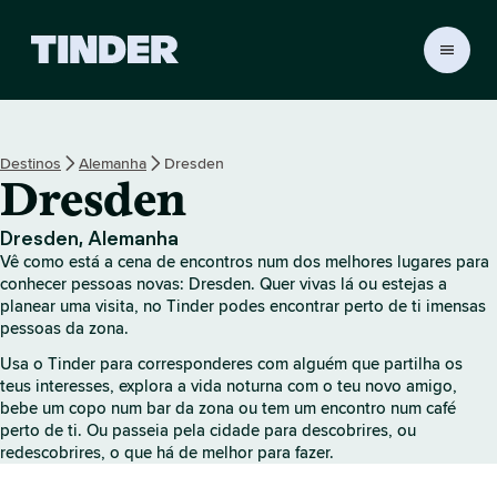
P
á
g
i
n
Destinos
Alemanha
Dresden
a
Dresden
i
n
i
Dresden, Alemanha
c
Vê como está a cena de encontros num dos melhores lugares para
i
conhecer pessoas novas: Dresden. Quer vivas lá ou estejas a
a
planear uma visita, no Tinder podes encontrar perto de ti imensas
pessoas da zona.
l
d
Usa o Tinder para corresponderes com alguém que partilha os
o
teus interesses, explora a vida noturna com o teu novo amigo,
T
bebe um copo num bar da zona ou tem um encontro num café
i
perto de ti. Ou passeia pela cidade para descobrires, ou
n
redescobrires, o que há de melhor para fazer.
d
e