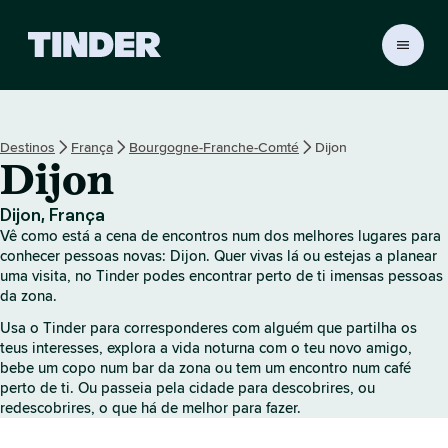
P
á
g
i
n
Destinos
França
Bourgogne-Franche-Comté
Dijon
a
Dijon
i
n
i
Dijon, França
c
Vê como está a cena de encontros num dos melhores lugares para
i
conhecer pessoas novas: Dijon. Quer vivas lá ou estejas a planear
a
uma visita, no Tinder podes encontrar perto de ti imensas pessoas
da zona.
l
d
Usa o Tinder para corresponderes com alguém que partilha os
o
teus interesses, explora a vida noturna com o teu novo amigo,
T
bebe um copo num bar da zona ou tem um encontro num café
i
perto de ti. Ou passeia pela cidade para descobrires, ou
n
redescobrires, o que há de melhor para fazer.
d
e