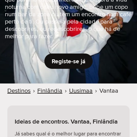
r
noturna com o teu novo amigo, bebe um copo
num bar da zona ou tem um encontro num café
perto de ti. Ou passeia pela cidade para
descobrires, ou redescobrires, o que há de
melhor para fazer.
Registe-se já
Destinos
›
Finlândia
›
Uusimaa
›
Vantaa
Ideias de encontros. Vantaa, Finlândia
Já sabes qual é o melhor lugar para encontrar