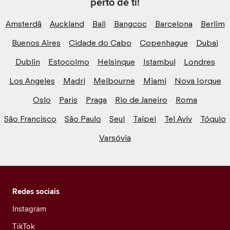
perto de ti!
Amsterdã
Auckland
Bali
Bangcoc
Barcelona
Berlim
Buenos Aires
Cidade do Cabo
Copenhague
Dubai
Dublin
Estocolmo
Helsinque
Istambul
Londres
Los Angeles
Madri
Melbourne
Miami
Nova Iorque
Oslo
Paris
Praga
Rio de Janeiro
Roma
São Francisco
São Paulo
Seul
Taipei
Tel Aviv
Tóquio
Varsóvia
Redes sociais
Instagram
TikTok