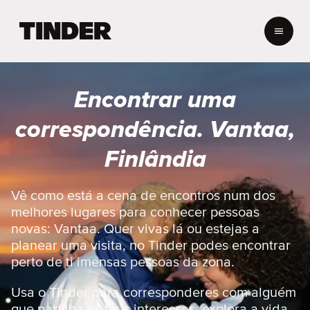
P
á
g
i
n
Encontrar uma
a
i
correspondência. Vantaa,
n
i
Finlândia
c
i
a
Vê como está a cena de encontros num dos
l
melhores lugares para conhecer pessoas
d
novas: Vantaa. Quer vivas lá ou estejas a
o
planear uma visita, no Tinder podes encontrar
T
perto de ti imensas pessoas da zona.
i
n
d
Usa o Tinder para corresponderes com alguém
e
que partilha os teus interesses, explora a vida