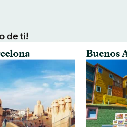
 de ti!
celona
Buenos A