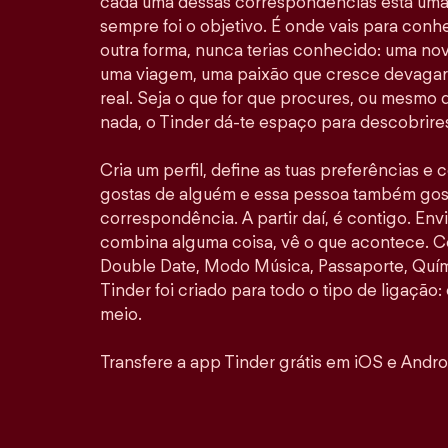
cada uma dessas correspondências está uma 
sempre foi o objetivo. É onde vais para con
outra forma, nunca terias conhecido: uma no
uma viagem, uma paixão que cresce devagar 
real. Seja o que for que procures, ou mesmo
nada, o Tinder dá-te espaço para descobrires
Cria um perfil, define as tuas preferências e
gostas de alguém e essa pessoa também gosta
correspondência. A partir daí, é contigo. E
combina alguma coisa, vê o que acontece. 
Double Date, Modo Música, Passaporte, Quími
Tinder foi criado para todo o tipo de ligação: 
meio.
Transfere a app Tinder grátis em iOS e Andro