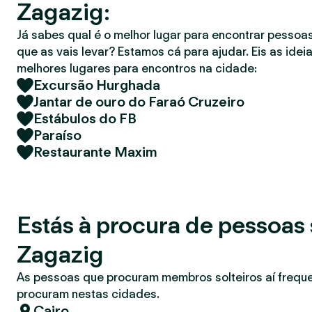
Zagazig:
r
Já sabes qual é o melhor lugar para encontrar pessoas
que as vais levar? Estamos cá para ajudar. Eis as idei
melhores lugares para encontros na cidade:
Excursão Hurghada
Jantar de ouro do Faraó Cruzeiro
Estábulos do FB
Paraíso
Restaurante Maxim
Estás à procura de pessoas 
Zagazig
As pessoas que procuram membros solteiros aí freq
procuram nestas cidades.
Cairo