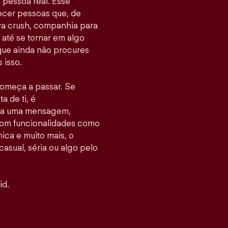
pessoa real. Esse
hecer pessoas que, de
va crush, companhia para
até se tornar em algo
 que ainda não procures
 isso.
 começa a passar. Se
 de ti, é
nvia uma mensagem,
Com funcionalidades como
ca e muito mais, o
casual, séria ou algo pelo
id.