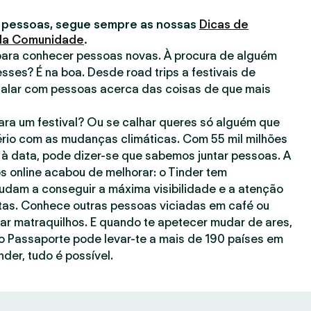
 pessoas, segue sempre as nossas
Dicas de
 da Comunidade
.
para conhecer pessoas novas. À procura de alguém
esses? É na boa. Desde road trips a festivais de
falar com pessoas acerca das coisas de que mais
ra um festival? Ou se calhar queres só alguém que
rio com as mudanças climáticas. Com 55 mil milhões
à data, pode dizer-se que sabemos juntar pessoas. A
s online acabou de melhorar: o Tinder tem
judam a conseguir a máxima visibilidade e a atenção
as. Conhece outras pessoas viciadas em café ou
gar matraquilhos. E quando te apetecer mudar de ares,
o Passaporte pode levar-te a mais de 190 países em
nder, tudo é possível.