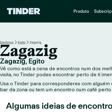
P
Produto
Subscriç
á
g
i
n
a
i
Destinos
Egito
Zagazig
Zagazig
n
i
c
Zagazig, Egito
i
Vê como está a cena de encontros num dos melho
a
l
visita, no Tinder podes encontrar perto de ti im
d
Usa o Tinder para corresponderes com alguém qu
o
bar da zona ou tem um encontro num café perto d
T
i
n
Algumas ideias de encontro
d
e