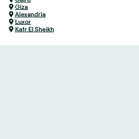
Giza
Alexandria
Luxor
Kafr El Sheikh