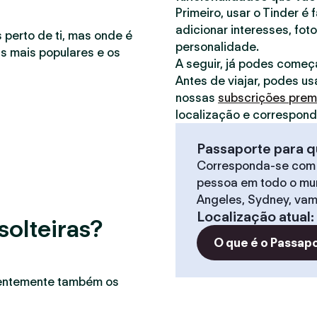
Primeiro, usar o Tinder é 
adicionar interesses, foto
 perto de ti, mas onde é
personalidade.
as mais populares e os
A seguir, já podes começ
Antes de viajar, podes us
nossas
subscrições pre
localização e correspon
Passaporte para q
Corresponda-se com
pessoa em todo o mun
Angeles, Sydney, vam
Localização atual
:
solteiras?
O que é o Passap
uentemente também os