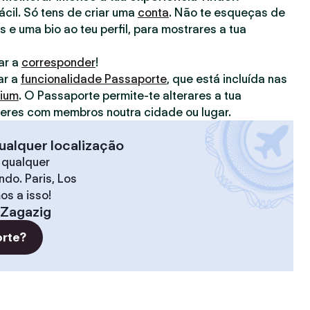
fácil. Só tens de criar uma
conta
. Não te esqueças de
s e uma bio ao teu perfil, para mostrares a tua
ar a
corresponder
!
ar a
funcionalidade Passaporte
, que está incluída nas
mium
. O Passaporte permite-te alterares a tua
deres com membros noutra cidade ou lugar.
ualquer localização
 qualquer
do. Paris, Los
os a isso!
Zagazig
orte?